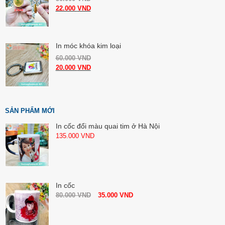
22.000
VND
In móc khóa kim loại
60.000
VND
20.000
VND
SẢN PHẨM MỚI
In cốc đổi màu quai tim ở Hà Nội
135.000
VND
In cốc
80.000
VND
35.000
VND