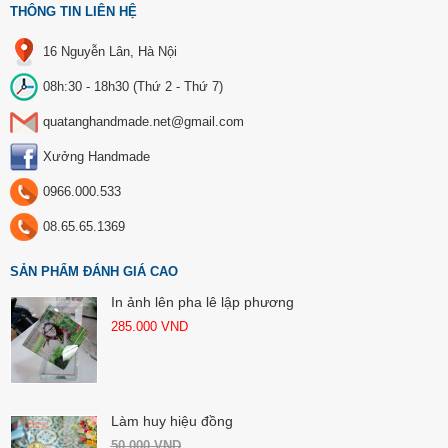
THÔNG TIN LIÊN HỆ
16 Nguyễn Lân, Hà Nội
08h:30 - 18h30 (Thứ 2 - Thứ 7)
quatanghandmade.net@gmail.com
Xưởng Handmade
0966.000.533
08.65.65.1369
SẢN PHẨM ĐÁNH GIÁ CAO
In ảnh lên pha lê lập phương
285.000
VND
Làm huy hiệu đồng
50.000
VND