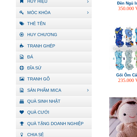
HUY HIỆU
Đèn Ngủ I
350.000
MÓC KHÓA
THẺ TÊN
HUY CHƯƠNG
TRANH GHÉP
ĐÁ
ĐĨA SỨ
Gối Ôm Cá
TRANH GỖ
235.000
SẢN PHẨM MICA
QUÀ SINH NHẬT
QUÀ CƯỚI
QUÀ TẶNG DOANH NGHIỆP
CHIA SẺ