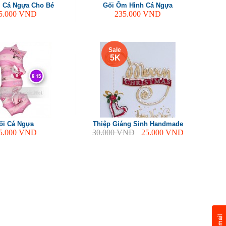
 Cá Ngựa Cho Bé
Gối Ôm Hình Cá Ngựa
5.000
VND
235.000
VND
Sale
5 K
ối Cá Ngựa
Thiệp Giáng Sinh Handmade
5.000
VND
30.000
VND
25.000
VND