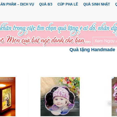
SẢN PHẨM – DỊCH VỤ
QUÀ 8/3
CÚP PHA LÊ
QUÀ SINH NHẬT
Quà tặng Handmade