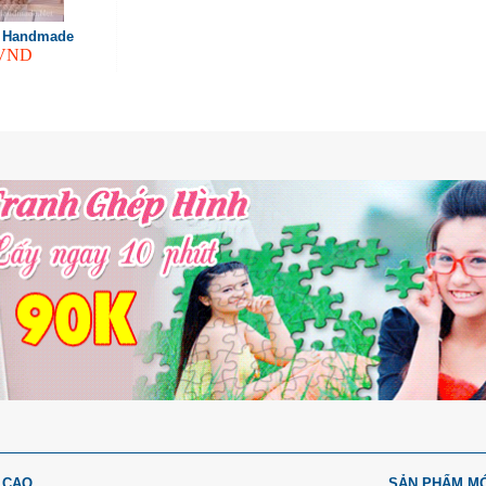
 Handmade
VND
 CAO
SẢN PHẨM M