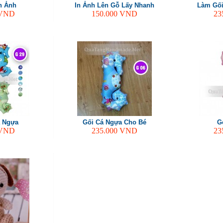
n Ảnh
In Ảnh Lên Gỗ Lấy Nhanh
Làm Gối
VND
150.000
VND
23
 Ngựa
Gối Cá Ngựa Cho Bé
G
VND
235.000
VND
23