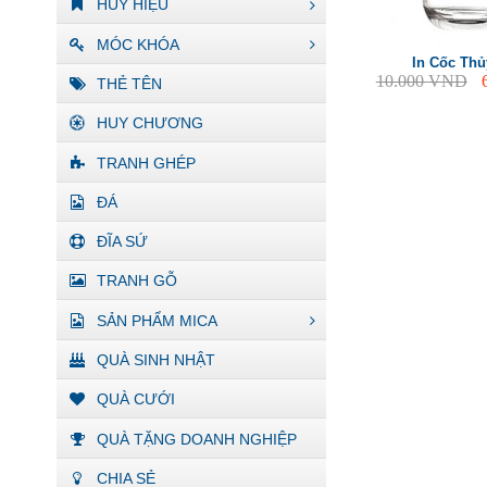
HUY HIỆU
MÓC KHÓA
In Cốc Thủ
10.000
VND
THẺ TÊN
HUY CHƯƠNG
TRANH GHÉP
ĐÁ
ĐĨA SỨ
TRANH GỖ
SẢN PHẨM MICA
QUÀ SINH NHẬT
QUÀ CƯỚI
QUÀ TẶNG DOANH NGHIỆP
CHIA SẺ