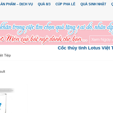
SẢN PHẨM – DỊCH VỤ
QUÀ 8/3
CÚP PHA LÊ
QUÀ SINH NHẬT
Cốc thủy tinh Lotus Việt 
ệt Tiệp
sult