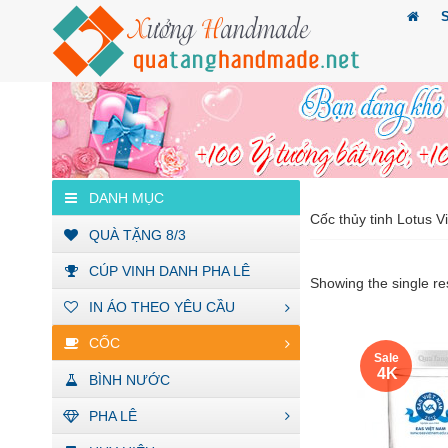
DANH MỤC
Cốc thủy tinh Lotus Vi
QUÀ TẶNG 8/3
CÚP VINH DANH PHA LÊ
Showing the single re
IN ÁO THEO YÊU CẦU
CỐC
Sale
4 K
BÌNH NƯỚC
PHA LÊ