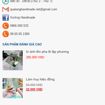
08h:30 - 18h30 (Thứ 2 - Thứ 7)
quatanghandmade.net@gmail.com
Xưởng Handmade
0966.000.533
08.65.65.1369
SẢN PHẨM ĐÁNH GIÁ CAO
In ảnh lên pha lê lập phương
285.000
VND
Làm huy hiệu đồng
50.000
VND
22.000
VND