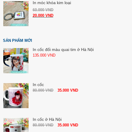
In móc khóa kim loại
60.000
VND
20.000
VND
SẢN PHẨM MỚI
In cốc đổi màu quai tim ở Hà Nội
135.000
VND
In cốc
80.000
VND
35.000
VND
In cốc ở Hà Nội
80.000
VND
35.000
VND