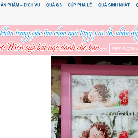
SẢN PHẨM – DỊCH VỤ
QUÀ 8/3
CÚP PHA LÊ
QUÀ SINH NHẬT