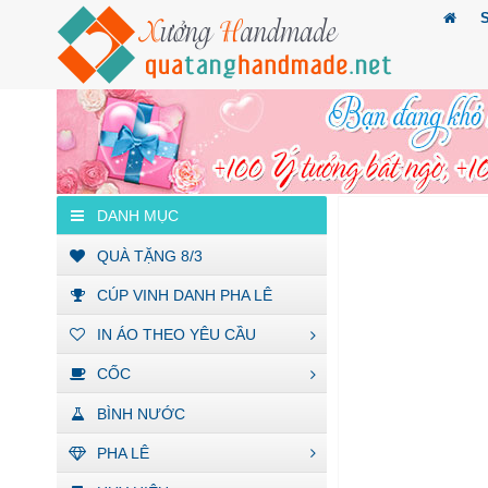
DANH MỤC
QUÀ TẶNG 8/3
CÚP VINH DANH PHA LÊ
IN ÁO THEO YÊU CẦU
CỐC
BÌNH NƯỚC
PHA LÊ