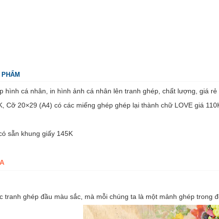
N PHẨM
ép hình cá nhân, in hình ảnh cá nhân lên tranh ghép, chất lượng, giá r
, Cỡ 20×29 (A4) có các miếng ghép ghép lại thành chữ LOVE giá 110
có sẵn khung giấy 145K
A
c tranh ghép đầu màu sắc, mà mỗi chúng ta là một mảnh ghép trong đ