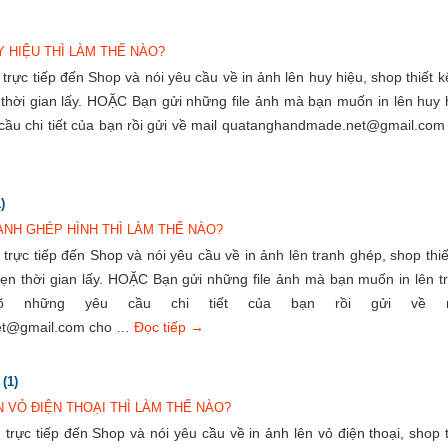
Y HIỆU THÌ LÀM THẾ NÀO?
rực tiếp đến Shop và nói yêu cầu về in ảnh lên huy hiệu, shop thiết k
 thời gian lấy. HOẶC Bạn gửi những file ảnh mà bạn muốn in lên huy 
 cầu chi tiết của bạn rồi gửi về mail quatanghandmade.net@gmail.com
)
ANH GHÉP HÌNH THÌ LÀM THẾ NÀO?
rực tiếp đến Shop và nói yêu cầu về in ảnh lên tranh ghép, shop thiế
hẹn thời gian lấy. HOẶC Bạn gửi những file ảnh mà bạn muốn in lên t
õ những yêu cầu chi tiết của bạn rồi gửi về m
et@gmail.com cho …
Đọc tiếp
→
(1)
N VỎ ĐIỆN THOẠI THÌ LÀM THẾ NÀO?
rực tiếp đến Shop và nói yêu cầu về in ảnh lên vỏ điện thoại, shop t