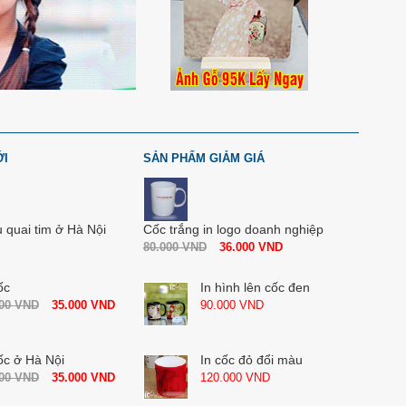
ỚI
SẢN PHẨM GIẢM GIÁ
u quai tim ở Hà Nội
Cốc trắng in logo doanh nghiệp
80.000
VND
36.000
VND
ốc
In hình lên cốc đen
000
VND
35.000
VND
90.000
VND
ốc ở Hà Nội
In cốc đỏ đổi màu
000
VND
35.000
VND
120.000
VND