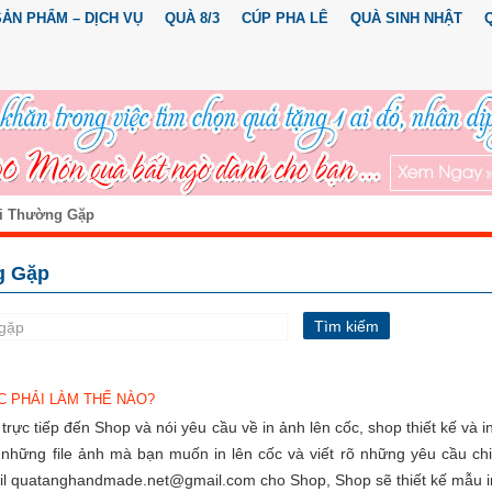
SẢN PHẨM – DỊCH VỤ
QUÀ 8/3
CÚP PHA LÊ
QUÀ SINH NHẬT
i Thường Gặp
g Gặp
C PHẢI LÀM THẾ NÀO?
rực tiếp đến Shop và nói yêu cầu về in ảnh lên cốc, shop thiết kế và in
hững file ảnh mà bạn muốn in lên cốc và viết rõ những yêu cầu chi 
ail quatanghandmade.net@gmail.com cho Shop, Shop sẽ thiết kế mẫu 