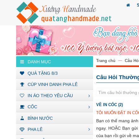
Trang chủ
Câu Hỏ
DANH MỤC
QUÀ TẶNG 8/3
Câu Hỏi Thườn
CÚP VINH DANH PHA LÊ
IN ÁO THEO YÊU CẦU
VỀ IN CỐC (2)
CỐC
TÔI MUỐN ĐẶT IN CỐ
BÌNH NƯỚC
Bạn có thể mang ảnh t
ngay. HOẶC Bạn gửi n
PHA LÊ
của bạn rồi gửi về m