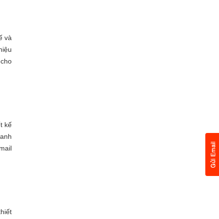
ế và
hiệu
 cho
t kế
ranh
ail
hiết