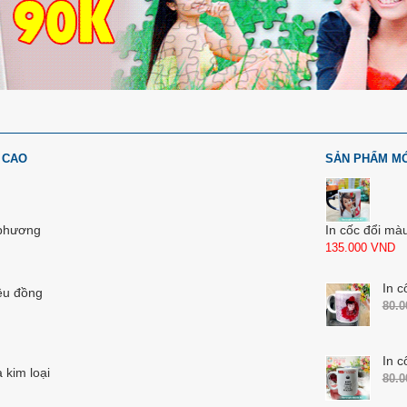
 CAO
SẢN PHẨM M
 phương
In cốc đổi mà
135.000
VND
In c
ệu đồng
80.
In c
 kim loại
80.