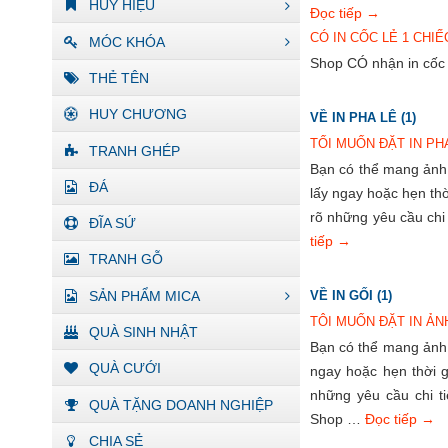
HUY HIỆU
Đọc tiếp
→
CÓ IN CỐC LẺ 1 CHI
MÓC KHÓA
Shop CÓ nhận in cốc 
THẺ TÊN
HUY CHƯƠNG
VỀ IN PHA LÊ (1)
TỐI MUỐN ĐẶT IN PH
TRANH GHÉP
Bạn có thể mang ảnh t
ĐÁ
lấy ngay hoặc hẹn thờ
rõ những yêu cầu chi
ĐĨA SỨ
tiếp
→
TRANH GỖ
SẢN PHẨM MICA
VỀ IN GỐI (1)
TÔI MUỐN ĐẶT IN ẢN
QUÀ SINH NHẬT
Bạn có thể mang ảnh t
QUÀ CƯỚI
ngay hoặc hẹn thời g
những yêu cầu chi t
QUÀ TẶNG DOANH NGHIỆP
Shop …
Đọc tiếp
→
CHIA SẺ