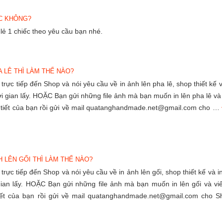
ẾC KHÔNG?
lẻ 1 chiếc theo yêu cầu bạn nhé.
A LÊ THÌ LÀM THẾ NÀO?
rực tiếp đến Shop và nói yêu cầu về in ảnh lên pha lê, shop thiết kế v
i gian lấy. HOẶC Bạn gửi những file ảnh mà bạn muốn in lên pha lê và 
 tiết của bạn rồi gửi về mail quatanghandmade.net@gmail.com cho …
H LÊN GỐI THÌ LÀM THẾ NÀO?
rực tiếp đến Shop và nói yêu cầu về in ảnh lên gối, shop thiết kế và in
ian lấy. HOẶC Bạn gửi những file ảnh mà bạn muốn in lên gối và viế
iết của bạn rồi gửi về mail quatanghandmade.net@gmail.com cho S