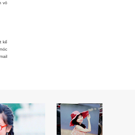
n vỏ
t kế
 móc
ail