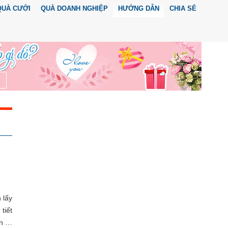
QUÀ CƯỚI
QUÀ DOANH NGHIỆP
HƯỚNG DẪN
CHIA SẺ
 lấy
tiết
in …