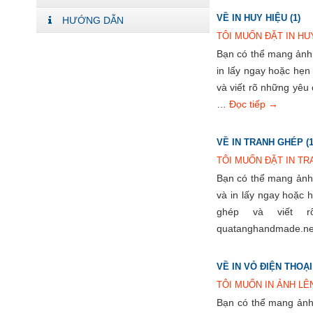
VỀ IN HUY HIỆU (1)
HƯỚNG DẪN
TÔI MUỐN ĐẶT IN HU
Bạn có thể mang ảnh t
in lấy ngay hoặc hẹn
và viết rõ những yêu
…
Đọc tiếp
→
VỀ IN TRANH GHÉP (1
TÔI MUỐN ĐẶT IN TR
Bạn có thể mang ảnh t
và in lấy ngay hoặc 
ghép và viết r
quatanghandmade.n
VỀ IN VỎ ĐIỆN THOẠI 
TÔI MUỐN IN ẢNH LÊ
Bạn có thể mang ảnh t