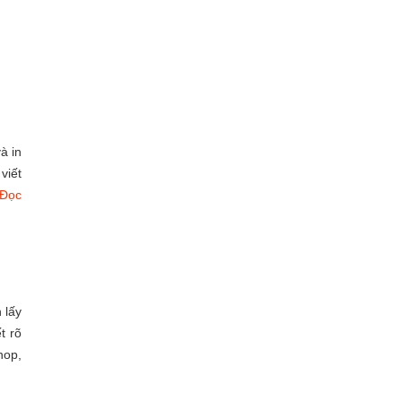
à in
viết
Đọc
 lấy
t rõ
hop,