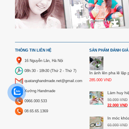
THÔNG TIN LIÊN HỆ
SẢN PHẨM ĐÁNH GIÁ
16 Nguyễn Lân, Hà Nội
08h:30 - 18h30 (Thứ 2 - Thứ 7)
In ảnh lên pha lê lập
285.000
VND
quatanghandmade.net@gmail.com
Xưởng Handmade
Làm huy hi
50.000
VND
0966.000.533
22.000
VND
08.65.65.1369
In móc khóa
60.000
VND