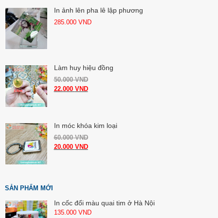
In ảnh lên pha lê lập phương
285.000
VND
Làm huy hiệu đồng
50.000
VND
22.000
VND
In móc khóa kim loại
60.000
VND
20.000
VND
SẢN PHẨM MỚI
In cốc đổi màu quai tim ở Hà Nội
135.000
VND