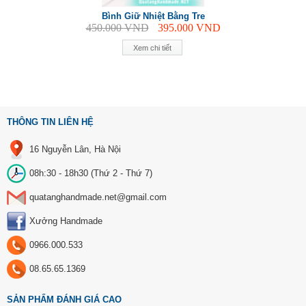
Bình Giữ Nhiệt Bằng Tre
450.000
VND
395.000
VND
Xem chi tiết
THÔNG TIN LIÊN HỆ
16 Nguyễn Lân, Hà Nội
08h:30 - 18h30 (Thứ 2 - Thứ 7)
quatanghandmade.net@gmail.com
Xưởng Handmade
0966.000.533
08.65.65.1369
SẢN PHẨM ĐÁNH GIÁ CAO