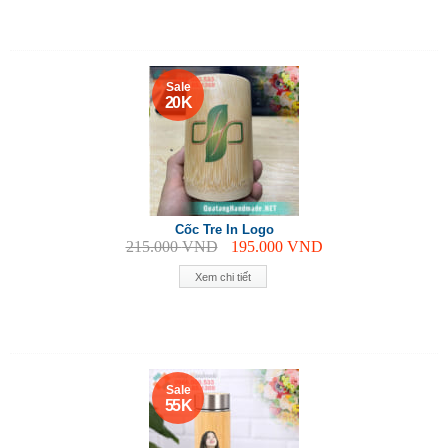
Sale
20 K
Cốc Tre In Logo
215.000
VND
195.000
VND
Xem chi tiết
Sale
55 K