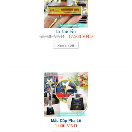
In Thẻ Tên
60.000
VND
17.500
VND
Xem chi tiết
Mẫu Cúp Pha Lê
1.000
VND