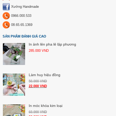
Xưởng Handmade
0966.000.533
08.65.65.1369
SẢN PHẨM ĐÁNH GIÁ CAO
In ảnh lên pha lê lập phương
285.000
VND
Làm huy hiệu đồng
50.000
VND
22.000
VND
In móc khóa kim loại
60.000
VND