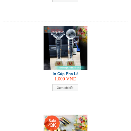
In Cúp Pha Lê
1.000
VND
Xem chi tiết
Sale
43 K