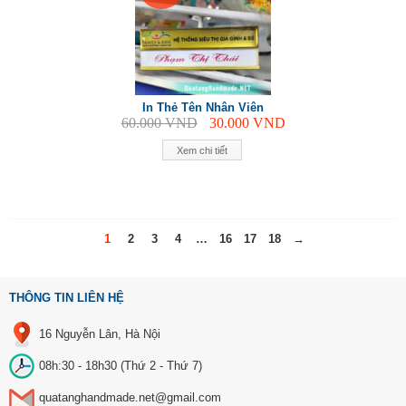
In Thẻ Tên Nhân Viên
60.000
VND
30.000
VND
Xem chi tiết
1
2
3
4
…
16
17
18
→
THÔNG TIN LIÊN HỆ
16 Nguyễn Lân, Hà Nội
08h:30 - 18h30 (Thứ 2 - Thứ 7)
quatanghandmade.net@gmail.com