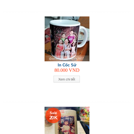
In Cốc Sứ
80.000
VND
Xem chi tiết
Sale
20 K