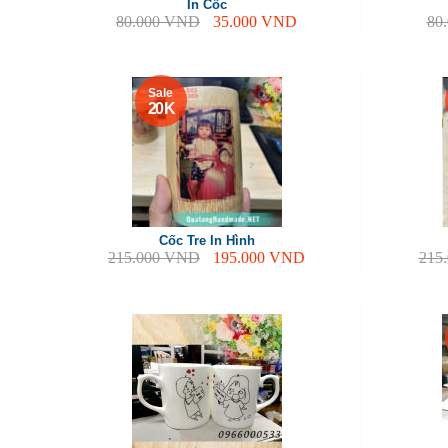
In Cốc
80.000
VND
35.000
VND
80
Sale
20 K
Cốc Tre In Hình
215.000
VND
195.000
VND
215