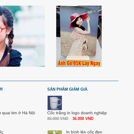
ỚI
SẢN PHẨM GIẢM GIÁ
u quai tim ở Hà Nội
Cốc trắng in logo doanh nghiệp
80.000
VND
36.000
VND
ốc
In hình lên cốc đen