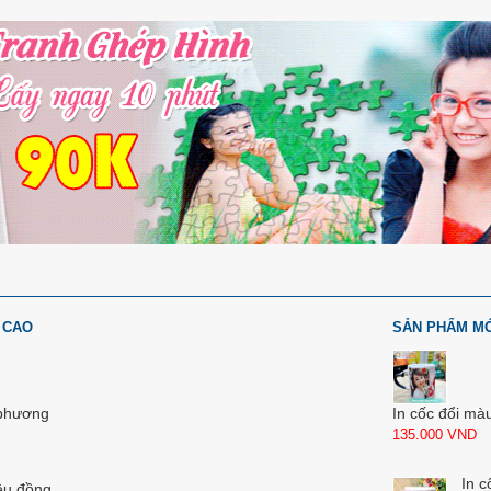
 CAO
SẢN PHẨM M
 phương
In cốc đổi mà
135.000
VND
In c
ệu đồng