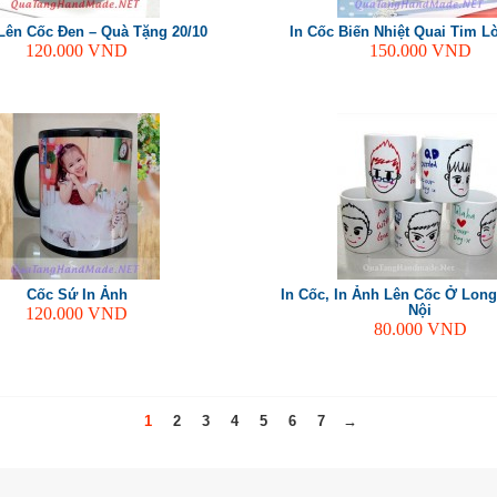
Lên Cốc Đen – Quà Tặng 20/10
In Cốc Biến Nhiệt Quai Tim 
120.000
VND
150.000
VND
Cốc Sứ In Ảnh
In Cốc, In Ảnh Lên Cốc Ở Long
Nội
120.000
VND
80.000
VND
1
2
3
4
5
6
7
→