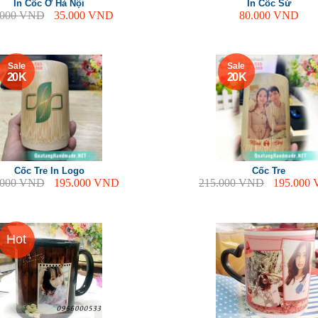
In Cốc Ở Hà Nội
In Cốc Sứ
.000
VND
35.000
VND
80.000
VND
Sale
Sale
20 K
20 K
Cốc Tre In Logo
Cốc Tre
.000
VND
195.000
VND
215.000
VND
195.000
Hot