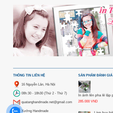
THÔNG TIN LIÊN HỆ
SẢN PHẨM ĐÁNH GIÁ
16 Nguyễn Lân, Hà Nội
08h:30 - 18h30 (Thứ 2 - Thứ 7)
In ảnh lên pha lê lập
285.000
VND
quatanghandmade.net@gmail.com
Xưởng Handmade
Làm huy hi