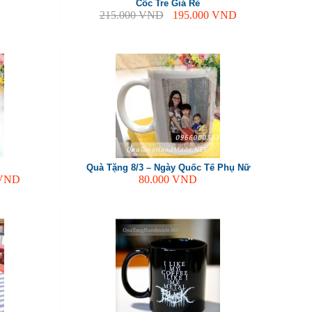
Cốc Tre Giá Rẻ
215.000
VND
195.000
VND
Quà Tặng 8/3 – Ngày Quốc Tế Phụ Nữ
VND
80.000
VND