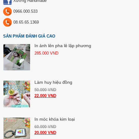
Xưởng Handmade
0966.000.533
08.65.65.1369
SẢN PHẨM ĐÁNH GIÁ CAO
In ảnh lên pha lê lập phương
285.000
VND
Làm huy hiệu đồng
50.000
VND
22.000
VND
In móc khóa kim loại
60.000
VND
20.000
VND