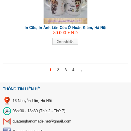
In Cốc, In Ảnh Lên Cốc Ở Hoàn Kiếm, Hà Nội
80.000
VND
Xem chi tiết
1
2
3
4
→
THÔNG TIN LIÊN HỆ
16 Nguyễn Lân, Hà Nội
08h:30 - 18h30 (Thứ 2 - Thứ 7)
quatanghandmade.net@gmail.com