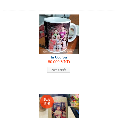
In Cốc Sứ
80.000
VND
Xem chi tiết
Sale
20 K