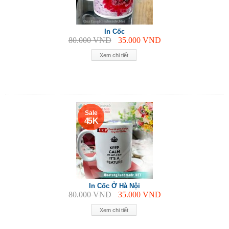
In Cốc
80.000
VND
35.000
VND
Xem chi tiết
Sale
45 K
In Cốc Ở Hà Nội
80.000
VND
35.000
VND
Xem chi tiết