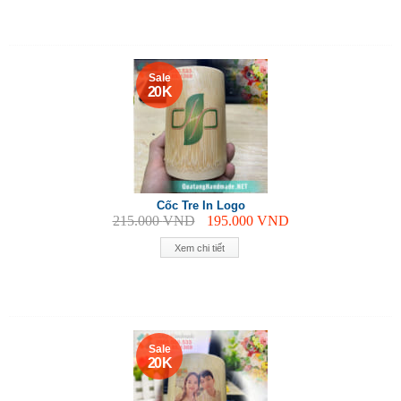
Sale
20 K
Cốc Tre In Logo
215.000
VND
195.000
VND
Xem chi tiết
Sale
20 K