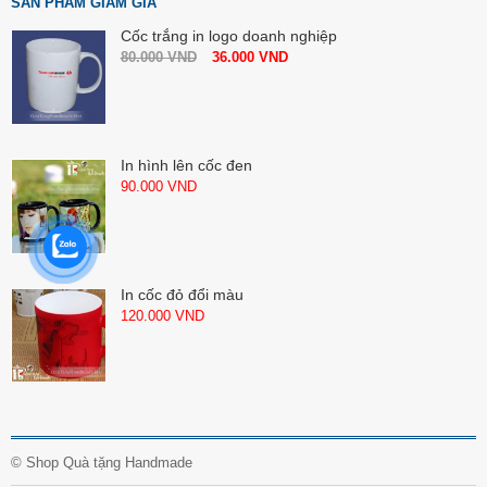
SẢN PHẨM GIẢM GIÁ
Cốc trắng in logo doanh nghiệp
80.000
VND
36.000
VND
In hình lên cốc đen
90.000
VND
In cốc đỏ đổi màu
120.000
VND
©
Shop Quà tặng Handmade