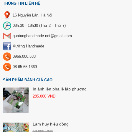
THÔNG TIN LIÊN HỆ
16 Nguyễn Lân, Hà Nội
08h:30 - 18h30 (Thứ 2 - Thứ 7)
quatanghandmade.net@gmail.com
Xưởng Handmade
0966.000.533
08.65.65.1369
SẢN PHẨM ĐÁNH GIÁ CAO
In ảnh lên pha lê lập phương
285.000
VND
Làm huy hiệu đồng
50.000
VND