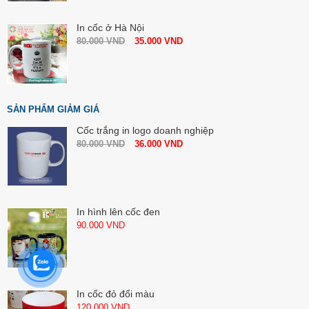
In cốc ở Hà Nội
80.000
VND
35.000
VND
SẢN PHẨM GIẢM GIÁ
Cốc trắng in logo doanh nghiệp
80.000
VND
36.000
VND
In hình lên cốc đen
90.000
VND
In cốc đỏ đổi màu
120.000
VND