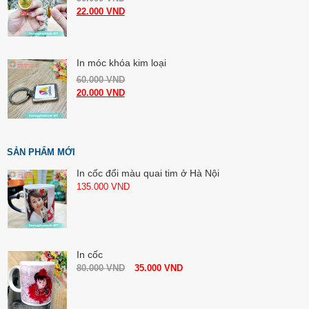
22.000
VND
In móc khóa kim loại
60.000
VND
20.000
VND
SẢN PHẨM MỚI
In cốc đổi màu quai tim ở Hà Nội
135.000
VND
In cốc
80.000
VND
35.000
VND