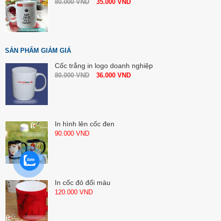
80.000
VND
35.000
VND
SẢN PHẨM GIẢM GIÁ
Cốc trắng in logo doanh nghiệp
80.000
VND
36.000
VND
In hình lên cốc đen
90.000
VND
In cốc đỏ đổi màu
120.000
VND