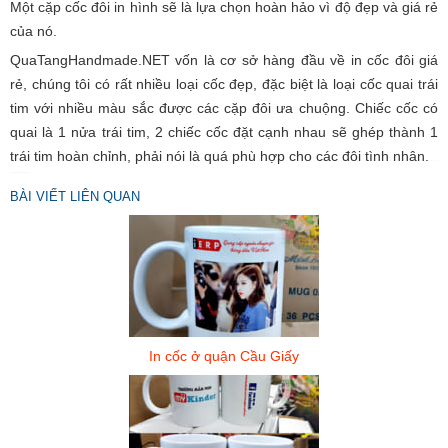
Một cặp cốc đôi in hình sẽ là lựa chọn hoàn hảo vì độ đẹp và giá rẻ
của nó.
C
S
QuaTangHandmade.NET vốn là cơ sở hàng đầu về in cốc đôi giá
B
rẻ, chúng tôi có rất nhiều loại cốc đẹp, đặc biệt là loại cốc quai trái
V
N
tim với nhiều màu sắc được các cặp đôi ưa chuộng. Chiếc cốc có
quai là 1 nửa trái tim, 2 chiếc cốc đặt cạnh nhau sẽ ghép thành 1
trái tim hoàn chỉnh, phải nói là quá phù hợp cho các đôi tình nhân.
BÀI VIẾT LIÊN QUAN
In cốc ở quận Cầu Giấy