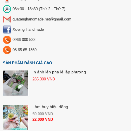
08h:30 - 18h30 (Thứ 2 - Thứ 7)
quatanghandmade.net@gmail.com
Xưởng Handmade
0966.000.533
08.65.65.1369
SẢN PHẨM ĐÁNH GIÁ CAO
In ảnh lên pha lê lập phương
285.000
VND
Làm huy hiệu đồng
50.000
VND
22.000
VND