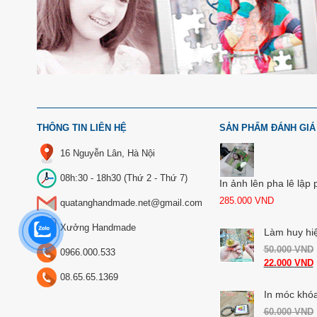
THÔNG TIN LIÊN HỆ
SẢN PHẨM ĐÁNH GIÁ
16 Nguyễn Lân, Hà Nội
08h:30 - 18h30 (Thứ 2 - Thứ 7)
In ảnh lên pha lê lập
285.000
VND
quatanghandmade.net@gmail.com
Xưởng Handmade
Làm huy hi
50.000
VND
0966.000.533
22.000
VND
08.65.65.1369
In móc khóa
60.000
VND