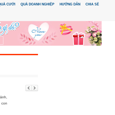
QUÀ CƯỚI
QUÀ DOANH NGHIỆP
HƯỚNG DẪN
CHIA SẺ
Trư
Tiế
ớc
p
the
 ảnh,
o
, con