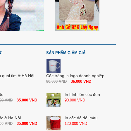
ỚI
SẢN PHẨM GIẢM GIÁ
u quai tim ở Hà Nội
Cốc trắng in logo doanh nghiệp
80.000
VND
36.000
VND
ốc
In hình lên cốc đen
000
VND
35.000
VND
90.000
VND
ốc ở Hà Nội
In cốc đỏ đổi màu
000
VND
35.000
VND
120.000
VND