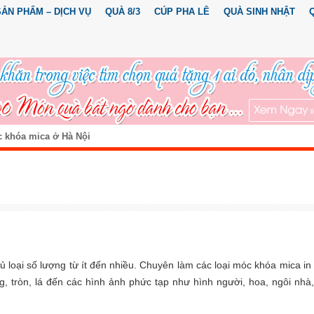
SẢN PHẨM – DỊCH VỤ
QUÀ 8/3
CÚP PHA LÊ
QUÀ SINH NHẬT
c khóa mica ở Hà Nội
 loại số lượng từ ít đến nhiều. Chuyên làm các loại móc khóa mica in
, tròn, lá đến các hình ảnh phức tạp như hình người, hoa, ngôi nhà