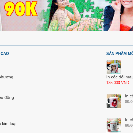
 CAO
SẢN PHẨM M
 phương
In cốc đổi mà
135.000
VND
In c
ệu đồng
80.
In c
 kim loại
80.