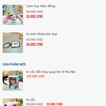
Làm huy hiệu đồng
50.000
VND
22.000
VND
In móc khóa kim loại
60.000
VND
20.000
VND
SẢN PHẨM MỚI
In cốc đổi màu quai tim ở Hà Nội
135.000
VND
In cốc
80.000
VND
35.000
VND