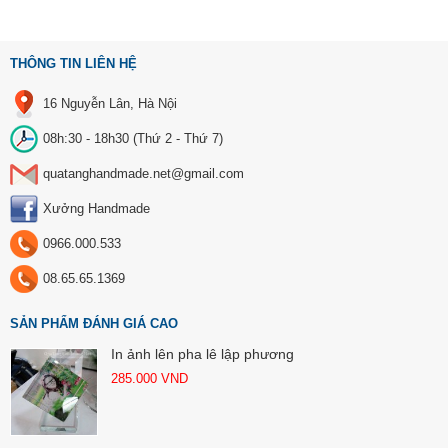
THÔNG TIN LIÊN HỆ
16 Nguyễn Lân, Hà Nội
08h:30 - 18h30 (Thứ 2 - Thứ 7)
quatanghandmade.net@gmail.com
Xưởng Handmade
0966.000.533
08.65.65.1369
SẢN PHẨM ĐÁNH GIÁ CAO
In ảnh lên pha lê lập phương
285.000
VND