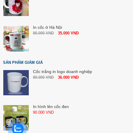
In cốc ở Hà Nội
80.000
VND
35.000
VND
SẢN PHẨM GIẢM GIÁ
Cốc trắng in logo doanh nghiệp
80.000
VND
36.000
VND
In hình lên cốc đen
90.000
VND