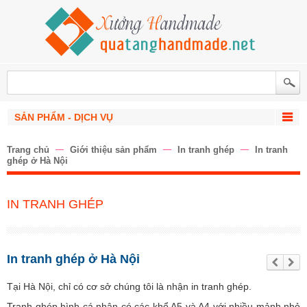
SẢN PHẨM - DỊCH VỤ
Trang chủ
Giới thiệu sản phẩm
In tranh ghép
In tranh
ghép ở Hà Nội
IN TRANH GHÉP
In tranh ghép ở Hà Nội
Trư
Tiế
ớc
p
the
Tại Hà Nội, chỉ có cơ sở chúng tôi là nhận in tranh ghép.
o
Tranh ghép hình cá nhân có các khổ A5 và A4 với nhiều mảnh nhỏ