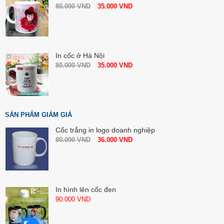
80.000
VND
35.000
VND
In cốc ở Hà Nội
80.000
VND
35.000
VND
SẢN PHẨM GIẢM GIÁ
Cốc trắng in logo doanh nghiệp
80.000
VND
36.000
VND
In hình lên cốc đen
90.000
VND