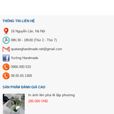
THÔNG TIN LIÊN HỆ
16 Nguyễn Lân, Hà Nội
08h:30 - 18h30 (Thứ 2 - Thứ 7)
quatanghandmade.net@gmail.com
Xưởng Handmade
0966.000.533
08.65.65.1369
SẢN PHẨM ĐÁNH GIÁ CAO
In ảnh lên pha lê lập phương
285.000
VND