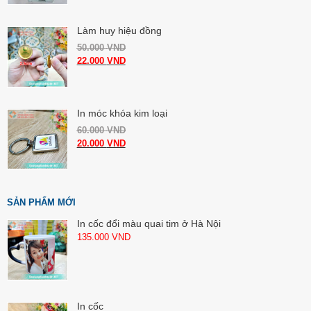
Làm huy hiệu đồng
50.000
VND
22.000
VND
In móc khóa kim loại
60.000
VND
20.000
VND
SẢN PHẨM MỚI
In cốc đổi màu quai tim ở Hà Nội
135.000
VND
In cốc