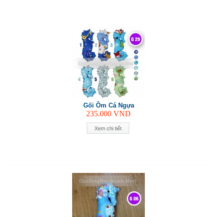
Gối Ôm Cá Ngựa
235.000
VND
Xem chi tiết