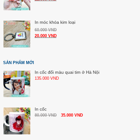
In móc khóa kim loại
60.000
VND
20.000
VND
SẢN PHẨM MỚI
In cốc đổi màu quai tim ở Hà Nội
135.000
VND
In cốc
80.000
VND
35.000
VND