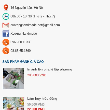
16 Nguyễn Lân, Hà Nội
08h:30 - 18h30 (Thứ 2 - Thứ 7)
quatanghandmade.net@gmail.com
Xưởng Handmade
0966.000.533
08.65.65.1369
SẢN PHẨM ĐÁNH GIÁ CAO
In ảnh lên pha lê lập phương
285.000
VND
Làm huy hiệu đồng
50.000
VND
22.000
VND