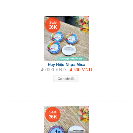
Sale
36 K
Huy Hiệu Nhựa Mica
40.000
VND
4.500
VND
Xem chi tiết
Sale
36 K