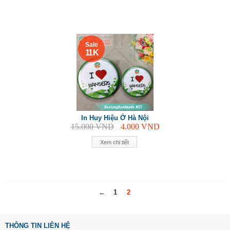
Sale
11 K
In Huy Hiệu Ở Hà Nội
15.000
VND
4.000
VND
Xem chi tiết
←
1
2
THÔNG TIN LIÊN HỆ