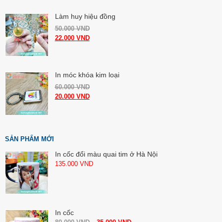
Làm huy hiệu đồng
50.000
VND
22.000
VND
In móc khóa kim loại
60.000
VND
20.000
VND
SẢN PHẨM MỚI
In cốc đổi màu quai tim ở Hà Nội
135.000
VND
In cốc