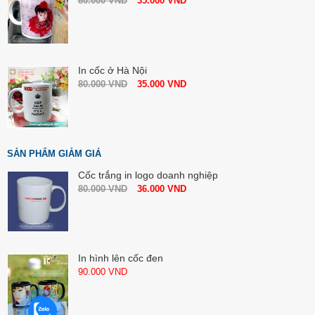
80.000
VND
35.000
VND
In cốc ở Hà Nội
80.000
VND
35.000
VND
SẢN PHẨM GIẢM GIÁ
Cốc trắng in logo doanh nghiệp
80.000
VND
36.000
VND
In hình lên cốc đen
90.000
VND