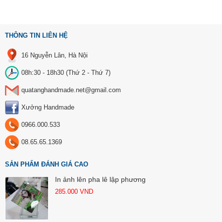
THÔNG TIN LIÊN HỆ
16 Nguyễn Lân, Hà Nội
08h:30 - 18h30 (Thứ 2 - Thứ 7)
quatanghandmade.net@gmail.com
Xưởng Handmade
0966.000.533
08.65.65.1369
SẢN PHẨM ĐÁNH GIÁ CAO
In ảnh lên pha lê lập phương
285.000
VND