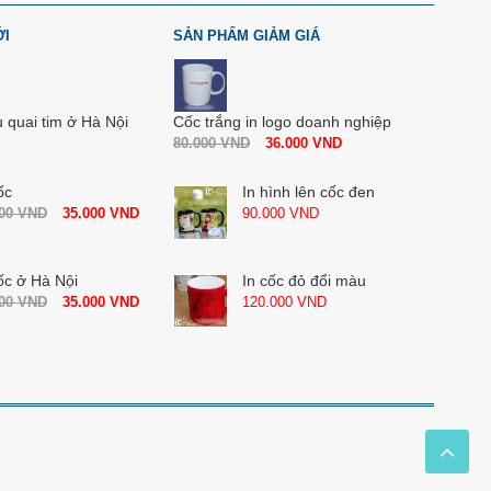
ỚI
SẢN PHẨM GIẢM GIÁ
u quai tim ở Hà Nội
Cốc trắng in logo doanh nghiệp
80.000
VND
36.000
VND
ốc
In hình lên cốc đen
000
VND
35.000
VND
90.000
VND
ốc ở Hà Nội
In cốc đỏ đổi màu
000
VND
35.000
VND
120.000
VND