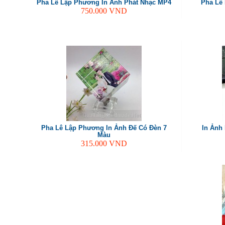
Pha Lê Lập Phương In Ảnh Phát Nhạc MP4
Pha Lê
750.000
VND
Pha Lê Lập Phương In Ảnh Đế Có Đèn 7
In Ảnh
Màu
315.000
VND