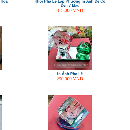
 Hoa
Khối Pha Lê Lập Phương In Ảnh Đế Có
Đèn 7 Màu
315.000
VND
In Ảnh Pha Lê
290.000
VND