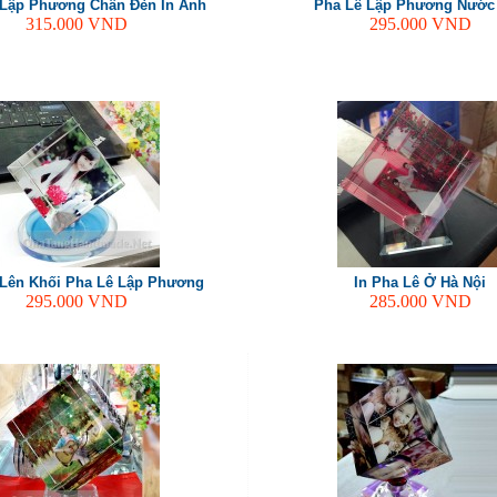
 Lập Phương Chân Đèn In Ảnh
Pha Lê Lập Phương Nước
315.000
VND
295.000
VND
 Lên Khối Pha Lê Lập Phương
In Pha Lê Ở Hà Nội
295.000
VND
285.000
VND