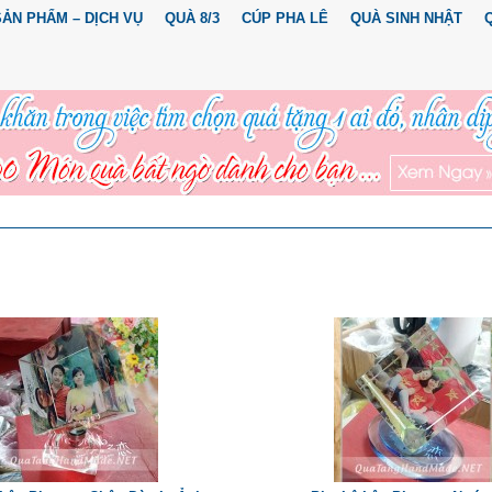
SẢN PHẨM – DỊCH VỤ
QUÀ 8/3
CÚP PHA LÊ
QUÀ SINH NHẬT