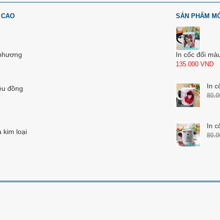
 CAO
SẢN PHẨM M
 phương
In cốc đổi mà
135.000
VND
In c
ệu đồng
80.
In c
 kim loại
80.