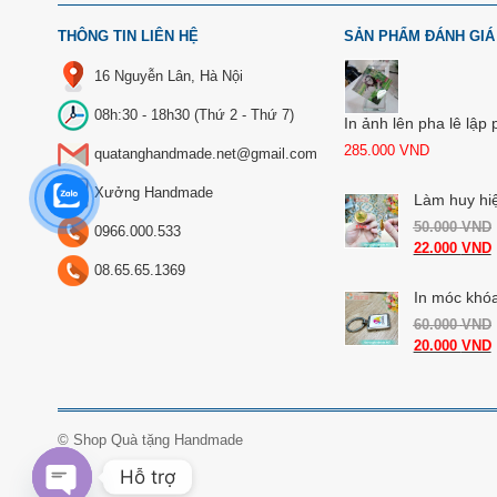
THÔNG TIN LIÊN HỆ
SẢN PHẨM ĐÁNH GIÁ
16 Nguyễn Lân, Hà Nội
08h:30 - 18h30 (Thứ 2 - Thứ 7)
In ảnh lên pha lê lập
285.000
VND
quatanghandmade.net@gmail.com
Xưởng Handmade
Làm huy hi
50.000
VND
0966.000.533
22.000
VND
08.65.65.1369
In móc khóa
60.000
VND
20.000
VND
©
Shop Quà tặng Handmade
Hỗ trợ