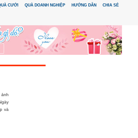
QUÀ CƯỚI
QUÀ DOANH NGHIỆP
HƯỚNG DẪN
CHIA SẺ
n ảnh
 Ngày
p và