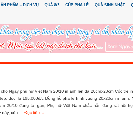
SẢN PHẨM – DỊCH VỤ
QUÀ 8/3
CÚP PHA LÊ
QUÀ SINH NHẬT
 cho Ngày phụ nữ Việt Nam 20/10 in ảnh lên đá 20cmx20cm Cốc tre i
đẹp, độc, lạ 195.000đ/c Đồng hồ pha lê hình vuông 20x20cm in ảnh.
am 20/10 đang tới gần, Phụ nữ Việt Nam chắc hẳn đang rất hồi hộ
y này, còn …
Đọc tiếp
→