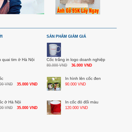
ỚI
SẢN PHẨM GIẢM GIÁ
u quai tim ở Hà Nội
Cốc trắng in logo doanh nghiệp
80.000
VND
36.000
VND
ốc
In hình lên cốc đen
000
VND
35.000
VND
90.000
VND
ốc ở Hà Nội
In cốc đỏ đổi màu
000
VND
35.000
VND
120.000
VND