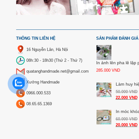
THÔNG TIN LIÊN HỆ
SẢN PHẨM ĐÁNH GIÁ
16 Nguyễn Lân, Hà Nội
08h:30 - 18h30 (Thứ 2 - Thứ 7)
In ảnh lên pha lê lập
285.000
VND
quatanghandmade.net@gmail.com
Xưởng Handmade
Làm huy hi
50.000
VND
0966.000.533
22.000
VND
08.65.65.1369
In móc khóa
60.000
VND
20.000
VND