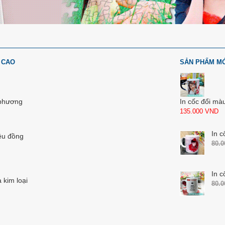
 CAO
SẢN PHẨM M
 phương
In cốc đổi mà
135.000
VND
In c
ệu đồng
80.
In c
 kim loại
80.