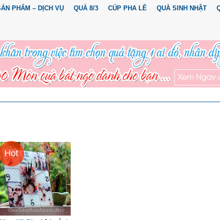
SẢN PHẨM – DỊCH VỤ
QUÀ 8/3
CÚP PHA LÊ
QUÀ SINH NHẬT
Hot