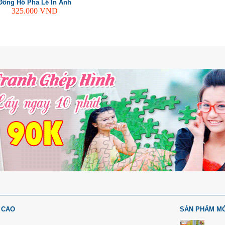
Đồng Hồ Pha Lê In Ảnh
325.000
VND
 CAO
SẢN PHẨM M