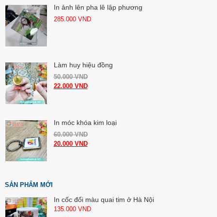
In ảnh lên pha lê lập phương
285.000
VND
Làm huy hiệu đồng
50.000
VND
22.000
VND
In móc khóa kim loại
60.000
VND
20.000
VND
SẢN PHẨM MỚI
In cốc đổi màu quai tim ở Hà Nội
135.000
VND