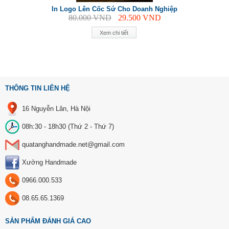
In Logo Lên Cốc Sứ Cho Doanh Nghiệp
80.000
VND
29.500
VND
Xem chi tiết
THÔNG TIN LIÊN HỆ
16 Nguyễn Lân, Hà Nội
08h:30 - 18h30 (Thứ 2 - Thứ 7)
quatanghandmade.net@gmail.com
Xưởng Handmade
0966.000.533
08.65.65.1369
SẢN PHẨM ĐÁNH GIÁ CAO