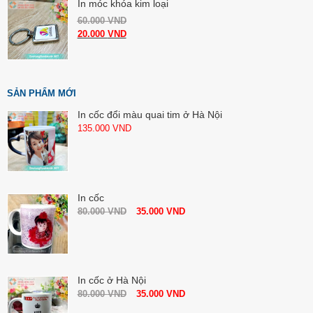
In móc khóa kim loại
60.000
VND
20.000
VND
SẢN PHẨM MỚI
In cốc đổi màu quai tim ở Hà Nội
135.000
VND
In cốc
80.000
VND
35.000
VND
In cốc ở Hà Nội
80.000
VND
35.000
VND