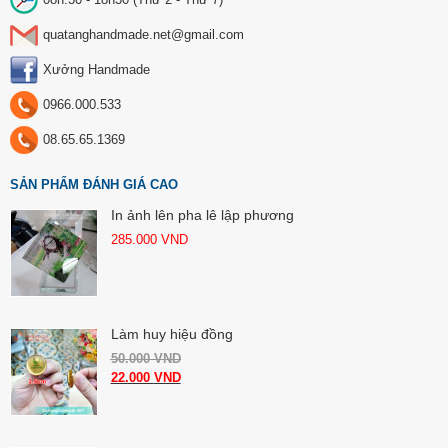
quatanghandmade.net@gmail.com
Xưởng Handmade
0966.000.533
08.65.65.1369
SẢN PHẨM ĐÁNH GIÁ CAO
In ảnh lên pha lê lập phương
285.000
VND
Làm huy hiệu đồng
50.000
VND
22.000
VND