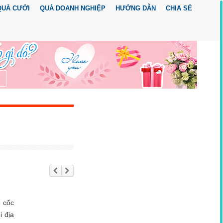
QUÀ CƯỚI
QUÀ DOANH NGHIỆP
HƯỚNG DẪN
CHIA SẺ
Trư
Tiế
ớc
p
the
o
n cốc
i địa