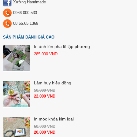
Xưởng Handmade
0966.000.533
08.65.65.1369
SẢN PHẨM ĐÁNH GIÁ CAO
In ảnh lên pha lê lập phương
285.000
VND
Làm huy hiệu đồng
50.000
VND
22.000
VND
In móc khóa kim loại
60.000
VND
20.000
VND