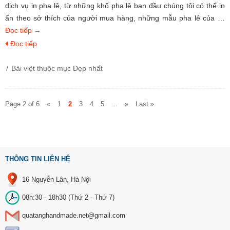
dịch vụ in pha lê, từ những khố pha lê ban đầu chúng tôi có thể in
ấn theo sở thích của người mua hàng, những mẫu pha lê của …
Đọc tiếp
→
Đọc tiếp
Bài việt thuộc mục
Đẹp nhất
Page 2 of 6
«
1
2
3
4
5
...
»
Last »
THÔNG TIN LIÊN HỆ
16 Nguyễn Lân, Hà Nội
08h:30 - 18h30 (Thứ 2 - Thứ 7)
quatanghandmade.net@gmail.com