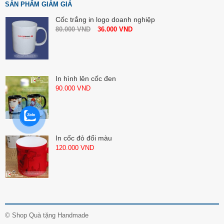
SẢN PHẨM GIẢM GIÁ
Cốc trắng in logo doanh nghiệp
80.000
VND
36.000
VND
In hình lên cốc đen
90.000
VND
In cốc đỏ đổi màu
120.000
VND
©
Shop Quà tặng Handmade