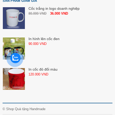
SẢN PHẨM GIẢM GIÁ
Cốc trắng in logo doanh nghiệp
80.000
VND
36.000
VND
In hình lên cốc đen
90.000
VND
In cốc đỏ đổi màu
120.000
VND
©
Shop Quà tặng Handmade