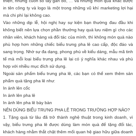
thiện, những cuốn sổ tay gắn bó, … và những món quà khác được
in tên công ty và logo là một trong những vũ khí marketing lợi hại
C
mà chi phí lại không cao.
S
B
Vào những dịp lễ, hội nghị hay sự kiện bạn thường đau đầu khi
V
không biết nên lựa chọn phần thưởng hay quà lưu niệm gì cho các
N
nhân viên, khách hàng và đối tác của mình, thì không món quà nào
phù hợp hơn những chiếc biểu trưng pha lê cao cấp, độc đáo và
sang trọng. Nhờ sự đa dạng, phong phú về kiểu dáng, mẫu mã tinh
tế mà mỗi loại biểu trưng pha lê lại có ý nghĩa khác nhau và phù
hợp với nhiều mục đích sử dụng.
Ngoài sản phẩm biểu trưng pha lê, các bạn có thể xem thêm sản
phẩm quà tặng pha lê như:
In ảnh lên cốc
In ảnh lên pha lê
In ảnh lên pha lê bày bàn
NÊN DÙNG BIỂU TRƯNG PHA LÊ TRONG TRƯỜNG HỢP NÀO?
1. Tặng quà từ lâu đã trở thành nghệ thuật trong kinh doanh, vì
vậy, biểu trưng pha lê được dùng làm món quà để tặng đối tác,
khách hàng nhằm thắt chặt thêm mối quan hệ giao hữu giữa doanh