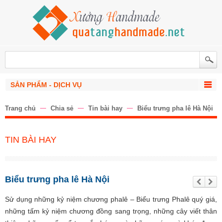
SẢN PHẨM - DỊCH VỤ
Trang chủ
Chia sẻ
Tin bài hay
Biểu trưng pha lê Hà Nội
TIN BÀI HAY
Biểu trưng pha lê Hà Nội
Trư
Tiế
ớc
p
the
Sử dụng những kỷ niệm chương phalê – Biểu trưng Phalê quý giá,
o
những tấm kỷ niệm chương đồng sang trọng, những cây viết thân