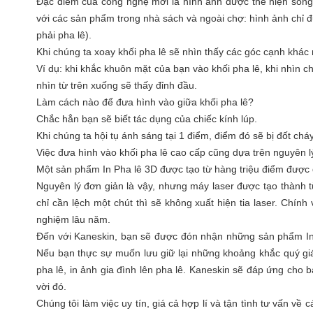
Đặc điểm của công nghệ mới là hình ảnh được thể hiện sống đ
với các sản phẩm trong nhà sách và ngoài chợ: hình ảnh chỉ đư
phải pha lê).
Khi chúng ta xoay khối pha lê sẽ nhìn thấy các góc cạnh khác
Ví dụ: khi khắc khuôn mặt của bạn vào khối pha lê, khi nhìn chí
nhìn từ trên xuống sẽ thấy đỉnh đầu.
Làm cách nào để đưa hình vào giữa khối pha lê?
Chắc hẳn bạn sẽ biết tác dụng của chiếc kính lúp.
Khi chúng ta hội tụ ánh sáng tại 1 điểm, điểm đó sẽ bị đốt cháy
Việc đưa hình vào khối pha lê cao cấp cũng dựa trên nguyên lý
Một sản phẩm In Pha lê 3D được tạo từ hàng triệu điểm được đố
Nguyên lý đơn giản là vậy, nhưng máy laser được tạo thành từ
chỉ cần lệch một chút thì sẽ không xuất hiện tia laser. Chín
nghiệm lâu năm.
Đến với Kaneskin, bạn sẽ được đón nhận những sản phẩm In pha
Nếu bạn thực sự muốn lưu giữ lại những khoảng khắc quý giá
pha lê, in ảnh gia đình lên pha lê. Kaneskin sẽ đáp ứng cho
vời đó.
Chúng tôi làm việc uy tín, giá cả hợp lí và tận tình tư vấn v