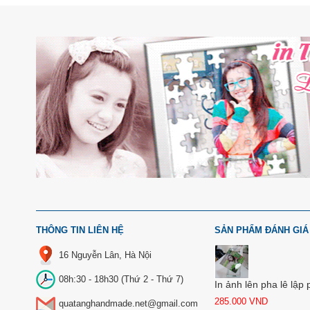
THÔNG TIN LIÊN HỆ
SẢN PHẨM ĐÁNH GIÁ
16 Nguyễn Lân, Hà Nội
08h:30 - 18h30 (Thứ 2 - Thứ 7)
In ảnh lên pha lê lập
285.000
VND
quatanghandmade.net@gmail.com