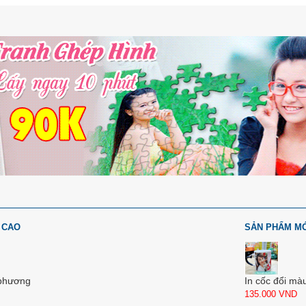
 CAO
SẢN PHẨM M
 phương
In cốc đổi mà
135.000
VND