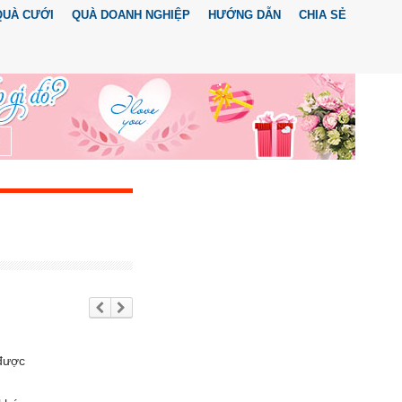
QUÀ CƯỚI
QUÀ DOANH NGHIỆP
HƯỚNG DẪN
CHIA SẺ
Trư
Tiế
ớc
p
the
o
 được