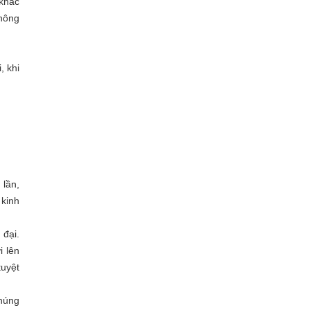
(khác
không
, khi
 lần,
 kinh
 đại.
i lên
tuyệt
chúng