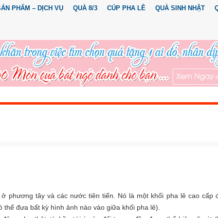
SẢN PHẨM – DỊCH VỤ
QUÀ 8/3
CÚP PHA LÊ
QUÀ SINH NHẬT
ở phương tây và các nước tiên tiến. Nó là một khối pha lê cao cấp
ó thể đưa bất kỳ hình ảnh nào vào giữa khối pha lê).