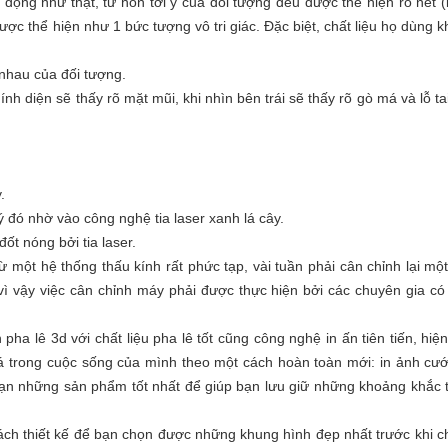
ộng như thật, từ hồn tới ý của đối tượng đều được thể hiện rõ nét 
ợc thể hiện như 1 bức tượng vô tri giác. Đặc biệt, chất liệu họ dùng 
 nhau của đối tượng.
nh diện sẽ thấy rõ mặt mũi, khi nhìn bên trái sẽ thấy rõ gò má và lỗ tai
.
 đó nhờ vào công nghệ tia laser xanh lá cây.
t nóng bởi tia laser.
 một hệ thống thấu kính rất phức tạp, vài tuần phải cân chỉnh lại một
h vì vậy việc cân chỉnh máy phải được thực hiện bởi các chuyên gia có
 lê 3d với chất liệu pha lê tốt cũng công nghệ in ấn tiên tiến, hiện
 trong cuộc sống của mình theo một cách hoàn toàn mới: in ảnh cướ
 bạn những sản phẩm tốt nhất để giúp bạn lưu giữ những khoảng khắc 
ề cách thiết kế để bạn chọn được những khung hình đẹp nhất trước khi 