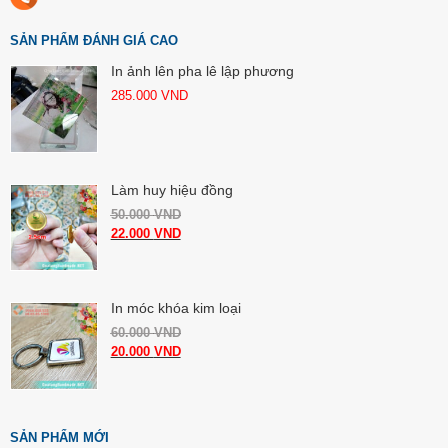
SẢN PHẨM ĐÁNH GIÁ CAO
In ảnh lên pha lê lập phương
285.000
VND
Làm huy hiệu đồng
50.000
VND
22.000
VND
In móc khóa kim loại
60.000
VND
20.000
VND
SẢN PHẨM MỚI