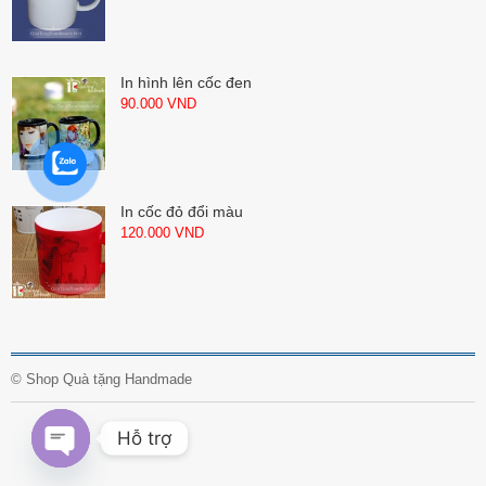
In hình lên cốc đen
90.000
VND
In cốc đỏ đổi màu
120.000
VND
©
Shop Quà tặng Handmade
Hỗ trợ
O