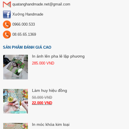
quatanghandmade.net@gmail.com
Xưởng Handmade
0966.000.533
08.65.65.1369
SẢN PHẨM ĐÁNH GIÁ CAO
In ảnh lên pha lê lập phương
285.000
VND
Làm huy hiệu đồng
50.000
VND
22.000
VND
In móc khóa kim loại