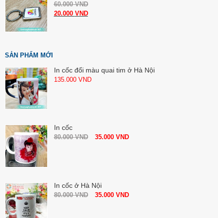
60.000
VND
20.000
VND
SẢN PHẨM MỚI
In cốc đổi màu quai tim ở Hà Nội
135.000
VND
In cốc
80.000
VND
35.000
VND
In cốc ở Hà Nội
80.000
VND
35.000
VND