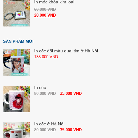
In móc khóa kim loại
60.000
VND
20.000
VND
SẢN PHẨM MỚI
In cốc đổi màu quai tim ở Hà Nội
135.000
VND
In cốc
80.000
VND
35.000
VND
In cốc ở Hà Nội
80.000
VND
35.000
VND