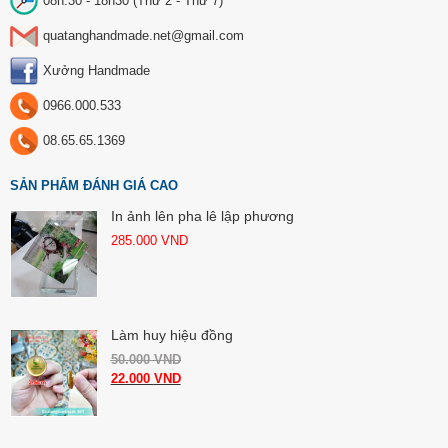
08h:30 - 18h30 (Thứ 2 - Thứ 7)
quatanghandmade.net@gmail.com
Xưởng Handmade
0966.000.533
08.65.65.1369
SẢN PHẨM ĐÁNH GIÁ CAO
In ảnh lên pha lê lập phương
285.000
VND
Làm huy hiệu đồng
50.000
VND
22.000
VND