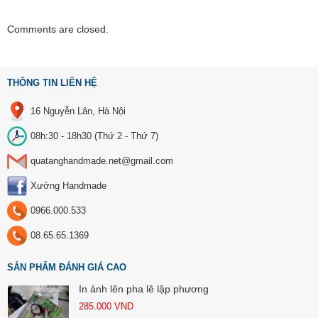
Comments are closed.
THÔNG TIN LIÊN HỆ
16 Nguyễn Lân, Hà Nội
08h:30 - 18h30 (Thứ 2 - Thứ 7)
quatanghandmade.net@gmail.com
Xưởng Handmade
0966.000.533
08.65.65.1369
SẢN PHẨM ĐÁNH GIÁ CAO
In ảnh lên pha lê lập phương
285.000
VND