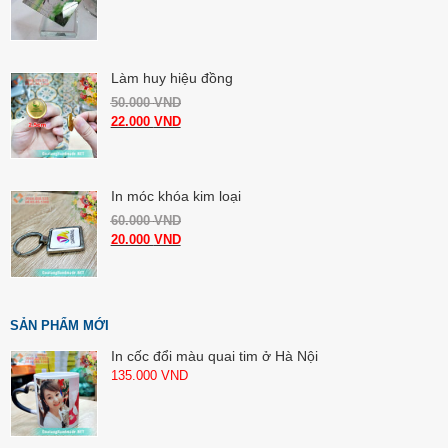
Làm huy hiệu đồng
50.000
VND
22.000
VND
In móc khóa kim loại
60.000
VND
20.000
VND
SẢN PHẨM MỚI
In cốc đổi màu quai tim ở Hà Nội
135.000
VND