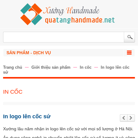
SẢN PHẨM - DỊCH VỤ
Trang chủ
Giới thiệu sản phẩm
In cốc
In logo lên cốc
sứ
IN CỐC
In logo lên cốc sứ
Trư
Tiế
ớc
p
the
Xưởng lâu năm nhận in logo lên cốc sứ với mọi số lượng ở Hà Nội.
o
Áp dụng công nghệ in chuyển nhiệt lên cốc sứ số lượng ít và công