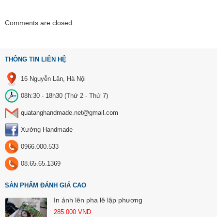
Comments are closed.
THÔNG TIN LIÊN HỆ
16 Nguyễn Lân, Hà Nội
08h:30 - 18h30 (Thứ 2 - Thứ 7)
quatanghandmade.net@gmail.com
Xưởng Handmade
0966.000.533
08.65.65.1369
SẢN PHẨM ĐÁNH GIÁ CAO
In ảnh lên pha lê lập phương
285.000
VND