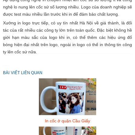
nghệ lo nung lên cốc sứ số lượng nhiều. Logo của doanh nghiệp sẽ
được test màu nhiều lần trước khi in để đảm bảo chất lượng.
C
S
Xưởng in logo trực tiếp, có uy tín nhất Hà Nội về giá thành, là đối
B
tác của rất nhiều các công ty lớn trên toàn quốc. Đặc biệt không hề
V
N
giới hạn màu sắc của logo khi in, có thể thêm các hiệu ứng đổ
bóng hiện đại nhất trên logo, ngoài in logo có thể in thông tin công
ty lên cốc sứ nữa.
BÀI VIẾT LIÊN QUAN
In cốc ở quận Cầu Giấy