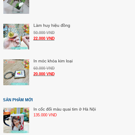
Làm huy hiệu đồng
50.000
VND
22.000
VND
In móc khóa kim loại
60.000
VND
20.000
VND
SẢN PHẨM MỚI
In cốc đổi màu quai tim ở Hà Nội
135.000
VND