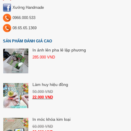
Xưởng Handmade
0966.000.533
08.65.65.1369
SẢN PHẨM ĐÁNH GIÁ CAO
In ảnh lên pha lê lập phương
285.000
VND
Làm huy hiệu đồng
50.000
VND
22.000
VND
In móc khóa kim loại
60.000
VND