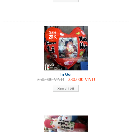
Sale
20 K
In Gối
350.000
VND
330.000
VND
Xem chi tiết