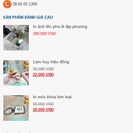
08.65.65.1369
SẢN PHẨM ĐÁNH GIÁ CAO
In ảnh lên pha lê lập phương
285.000
VND
Làm huy hiệu đồng
50.000
VND
22.000
VND
In móc khóa kim loại
60.000
VND
20.000
VND