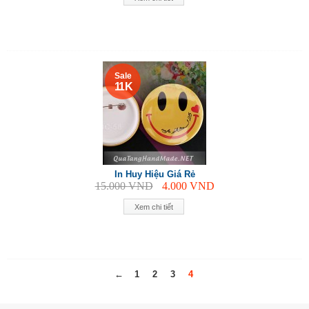
Sale
11 K
In Huy Hiệu Giá Rẻ
15.000
VND
4.000
VND
Xem chi tiết
←
1
2
3
4