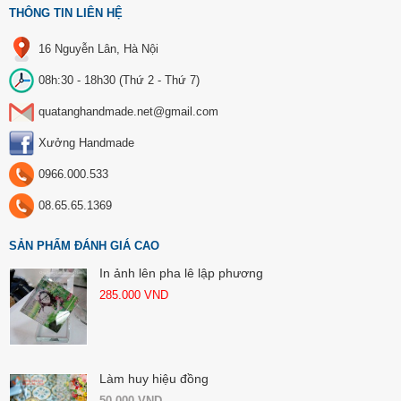
THÔNG TIN LIÊN HỆ
16 Nguyễn Lân, Hà Nội
08h:30 - 18h30 (Thứ 2 - Thứ 7)
quatanghandmade.net@gmail.com
Xưởng Handmade
0966.000.533
08.65.65.1369
SẢN PHẨM ĐÁNH GIÁ CAO
In ảnh lên pha lê lập phương
285.000
VND
Làm huy hiệu đồng
50.000
VND