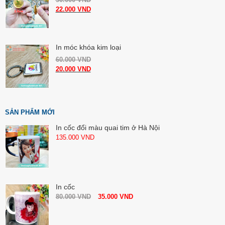
22.000
VND
In móc khóa kim loại
60.000
VND
20.000
VND
SẢN PHẨM MỚI
In cốc đổi màu quai tim ở Hà Nội
135.000
VND
In cốc
80.000
VND
35.000
VND