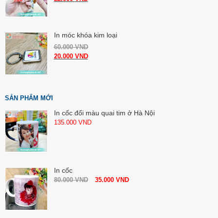
In móc khóa kim loại
60.000
VND
20.000
VND
SẢN PHẨM MỚI
In cốc đổi màu quai tim ở Hà Nội
135.000
VND
In cốc
80.000
VND
35.000
VND