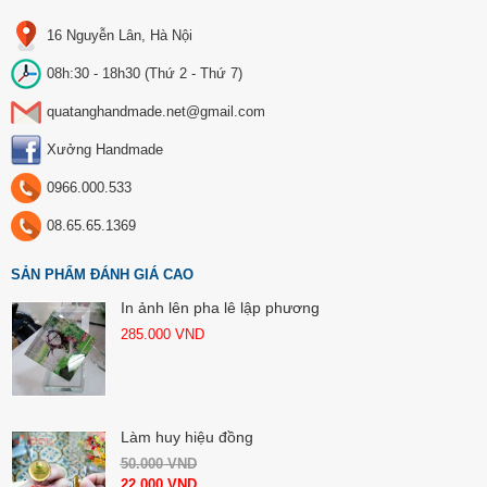
16 Nguyễn Lân, Hà Nội
08h:30 - 18h30 (Thứ 2 - Thứ 7)
quatanghandmade.net@gmail.com
Xưởng Handmade
0966.000.533
08.65.65.1369
SẢN PHẨM ĐÁNH GIÁ CAO
In ảnh lên pha lê lập phương
285.000
VND
Làm huy hiệu đồng
50.000
VND
22.000
VND