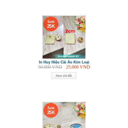
Sale
25 K
In Huy Hiệu Cài Áo Kim Loại
50.000
VND
25.000
VND
Xem chi tiết
Sale
25 K