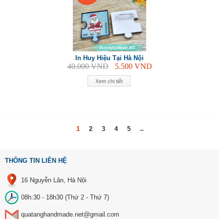
In Huy Hiệu Tại Hà Nội
40.000
VND
5.500
VND
Xem chi tiết
1
2
3
4
5
→
THÔNG TIN LIÊN HỆ
16 Nguyễn Lân, Hà Nội
08h:30 - 18h30 (Thứ 2 - Thứ 7)
quatanghandmade.net@gmail.com