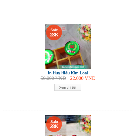
Sale
28 K
In Huy Hiệu Kim Loại
50.000
VND
22.000
VND
Xem chi tiết
Sale
28 K