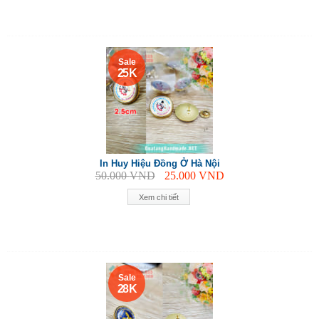
Sale
25 K
In Huy Hiệu Đồng Ở Hà Nội
50.000
VND
25.000
VND
Xem chi tiết
Sale
28 K