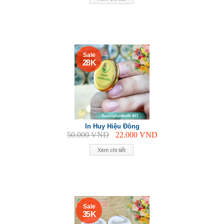
Sale
28 K
In Huy Hiệu Đồng
50.000
VND
22.000
VND
Xem chi tiết
Sale
35 K