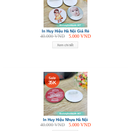
In Huy Hiệu Hà Nội Giá Rẻ
40.000
VND
5.000
VND
Xem chi tiết
Sale
35 K
In Huy Hiệu Nhựa Hà Nội
40.000
VND
5.000
VND