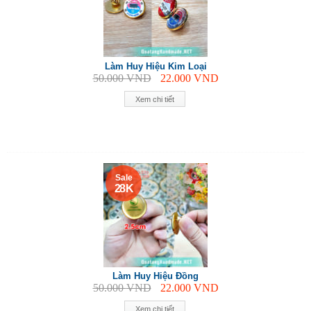
Làm Huy Hiệu Kim Loại
50.000
VND
22.000
VND
Xem chi tiết
Sale
28 K
Làm Huy Hiệu Đồng
50.000
VND
22.000
VND
Xem chi tiết