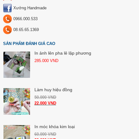
Xưởng Handmade
0966.000.533
08.65.65.1369
SẢN PHẨM ĐÁNH GIÁ CAO
In ảnh lên pha lê lập phương
285.000
VND
Làm huy hiệu đồng
50.000
VND
22.000
VND
In móc khóa kim loại
60.000
VND