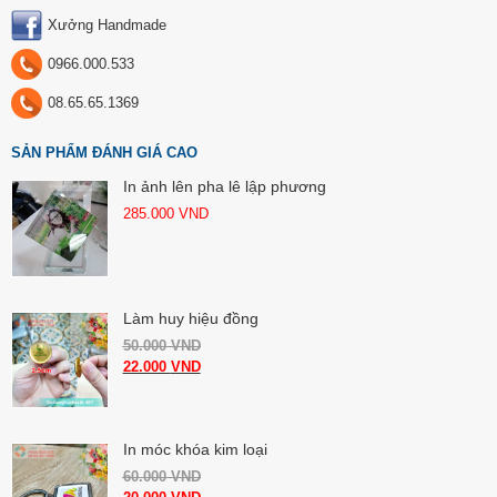
Xưởng Handmade
0966.000.533
08.65.65.1369
SẢN PHẨM ĐÁNH GIÁ CAO
In ảnh lên pha lê lập phương
285.000
VND
Làm huy hiệu đồng
50.000
VND
22.000
VND
In móc khóa kim loại
60.000
VND