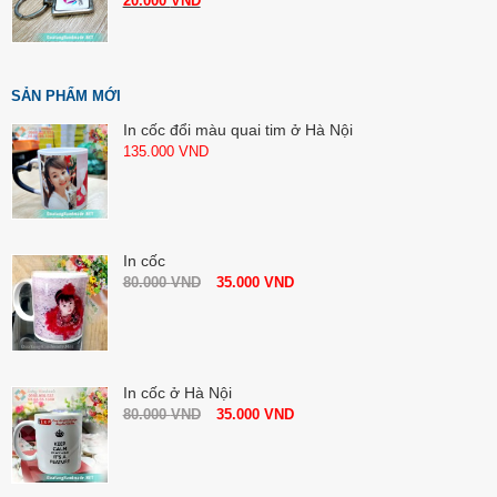
20.000
VND
SẢN PHẨM MỚI
In cốc đổi màu quai tim ở Hà Nội
135.000
VND
In cốc
80.000
VND
35.000
VND
In cốc ở Hà Nội
80.000
VND
35.000
VND