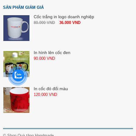
SẢN PHẨM GIẢM GIÁ
Cốc trắng in logo doanh nghiệp
80.000
VND
36.000
VND
In hình lên cốc đen
90.000
VND
In cốc đỏ đổi màu
120.000
VND
©
Shop Quà tặng Handmade