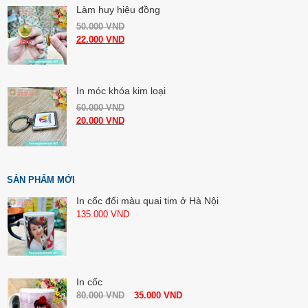
Làm huy hiệu đồng
50.000
VND
22.000
VND
In móc khóa kim loại
60.000
VND
20.000
VND
SẢN PHẨM MỚI
In cốc đổi màu quai tim ở Hà Nội
135.000
VND
In cốc
80.000
VND
35.000
VND