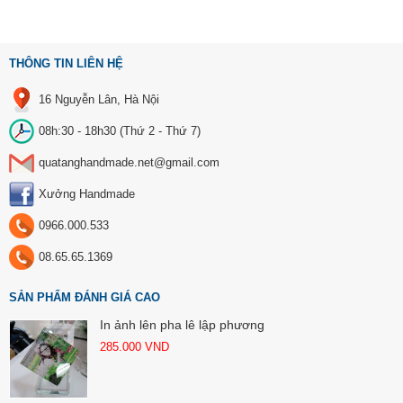
THÔNG TIN LIÊN HỆ
16 Nguyễn Lân, Hà Nội
08h:30 - 18h30 (Thứ 2 - Thứ 7)
quatanghandmade.net@gmail.com
Xưởng Handmade
0966.000.533
08.65.65.1369
SẢN PHẨM ĐÁNH GIÁ CAO
In ảnh lên pha lê lập phương
285.000
VND