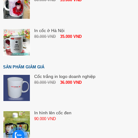
In cốc ở Hà Nội
80.000
VND
35.000
VND
SẢN PHẨM GIẢM GIÁ
Cốc trắng in logo doanh nghiệp
80.000
VND
36.000
VND
In hình lên cốc đen
90.000
VND