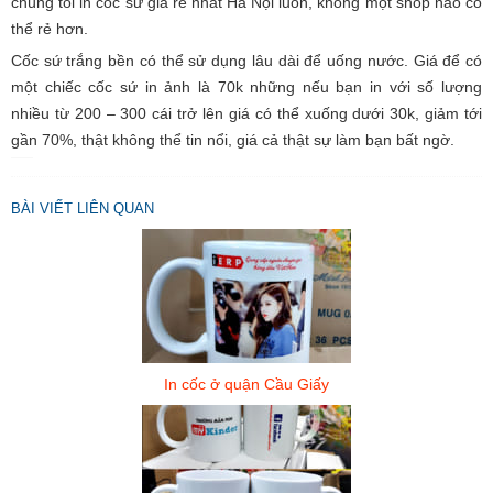
chúng tôi in cốc sứ giá rẻ nhất Hà Nội luôn, không một shop nào có
thể rẻ hơn.
C
S
Cốc sứ trắng bền có thể sử dụng lâu dài để uống nước. Giá để có
B
một chiếc cốc sứ in ảnh là 70k những nếu bạn in với số lượng
V
N
nhiều từ 200 – 300 cái trở lên giá có thể xuống dưới 30k, giảm tới
gần 70%, thật không thể tin nổi, giá cả thật sự làm bạn bất ngờ.
BÀI VIẾT LIÊN QUAN
In cốc ở quận Cầu Giấy