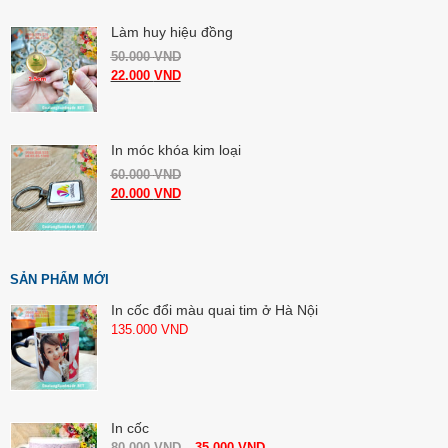
Làm huy hiệu đồng
50.000
VND
22.000
VND
In móc khóa kim loại
60.000
VND
20.000
VND
SẢN PHẨM MỚI
In cốc đổi màu quai tim ở Hà Nội
135.000
VND
In cốc
80.000
VND
35.000
VND