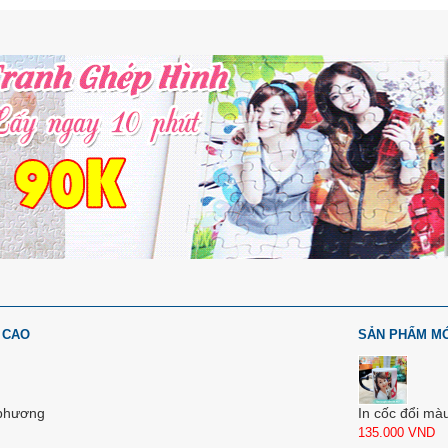
 CAO
SẢN PHẨM M
 phương
In cốc đổi mà
135.000
VND