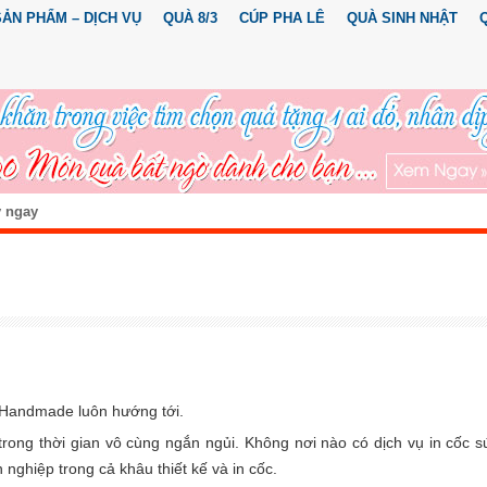
SẢN PHẨM – DỊCH VỤ
QUÀ 8/3
CÚP PHA LÊ
QUÀ SINH NHẬT
y ngay
 Handmade luôn hướng tới.
rong thời gian vô cùng ngắn ngủi. Không nơi nào có dịch vụ in cốc s
hiệp trong cả khâu thiết kế và in cốc.