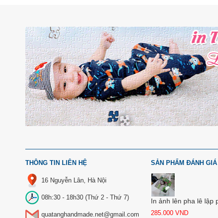
THÔNG TIN LIÊN HỆ
SẢN PHẨM ĐÁNH GIÁ
16 Nguyễn Lân, Hà Nội
08h:30 - 18h30 (Thứ 2 - Thứ 7)
In ảnh lên pha lê lập
285.000
VND
quatanghandmade.net@gmail.com