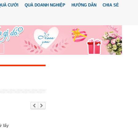
QUÀ CƯỚI
QUÀ DOANH NGHIỆP
HƯỚNG DẪN
CHIA SẺ
Trư
Tiế
ớc
p
the
o
ứ lấy