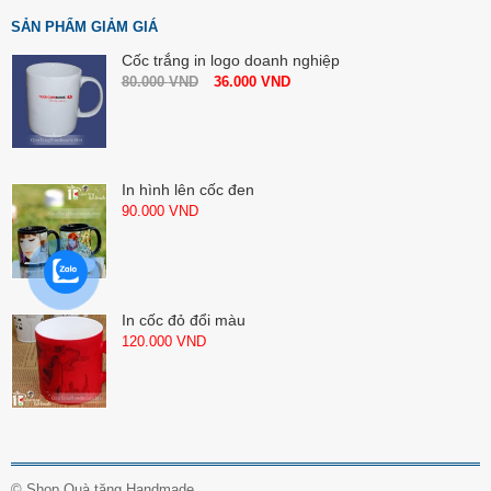
SẢN PHẨM GIẢM GIÁ
Cốc trắng in logo doanh nghiệp
80.000
VND
36.000
VND
In hình lên cốc đen
90.000
VND
In cốc đỏ đổi màu
120.000
VND
©
Shop Quà tặng Handmade