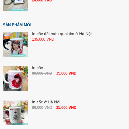
20.000
VND
SẢN PHẨM MỚI
In cốc đổi màu quai tim ở Hà Nội
135.000
VND
In cốc
80.000
VND
35.000
VND
In cốc ở Hà Nội
80.000
VND
35.000
VND