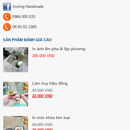
Xưởng Handmade
0966.000.533
08.65.65.1369
SẢN PHẨM ĐÁNH GIÁ CAO
In ảnh lên pha lê lập phương
285.000
VND
Làm huy hiệu đồng
50.000
VND
22.000
VND
In móc khóa kim loại
60.000
VND