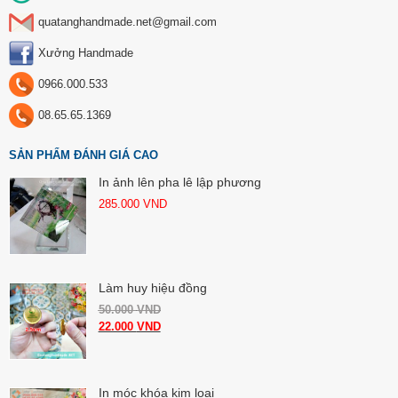
quatanghandmade.net@gmail.com
Xưởng Handmade
0966.000.533
08.65.65.1369
SẢN PHẨM ĐÁNH GIÁ CAO
In ảnh lên pha lê lập phương
285.000
VND
Làm huy hiệu đồng
50.000
VND
22.000
VND
In móc khóa kim loại