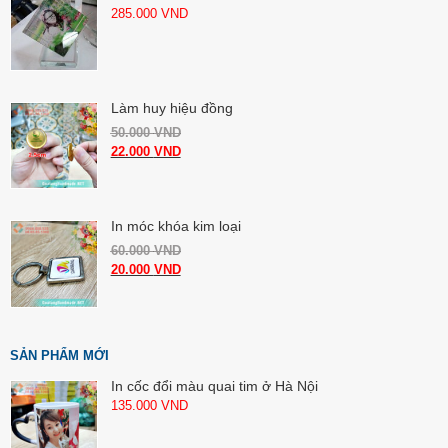
285.000
VND
Làm huy hiệu đồng
50.000
VND
22.000
VND
In móc khóa kim loại
60.000
VND
20.000
VND
SẢN PHẨM MỚI
In cốc đổi màu quai tim ở Hà Nội
135.000
VND