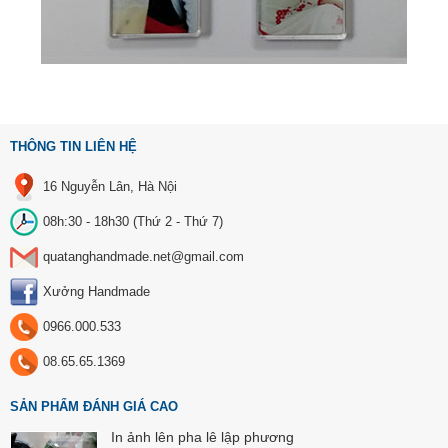
THÔNG TIN LIÊN HỆ
16 Nguyễn Lân, Hà Nội
08h:30 - 18h30 (Thứ 2 - Thứ 7)
quatanghandmade.net@gmail.com
Xưởng Handmade
0966.000.533
08.65.65.1369
SẢN PHẨM ĐÁNH GIÁ CAO
In ảnh lên pha lê lập phương