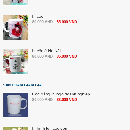
In cốc
80.000
VND
35.000
VND
In cốc ở Hà Nội
80.000
VND
35.000
VND
SẢN PHẨM GIẢM GIÁ
Cốc trắng in logo doanh nghiệp
80.000
VND
36.000
VND
In hình lên cốc đen