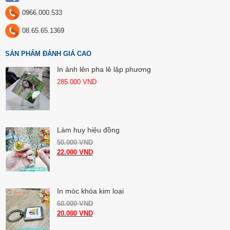
0966.000.533
08.65.65.1369
SẢN PHẨM ĐÁNH GIÁ CAO
In ảnh lên pha lê lập phương
285.000
VND
Làm huy hiệu đồng
50.000
VND
22.000
VND
In móc khóa kim loại
60.000
VND
20.000
VND