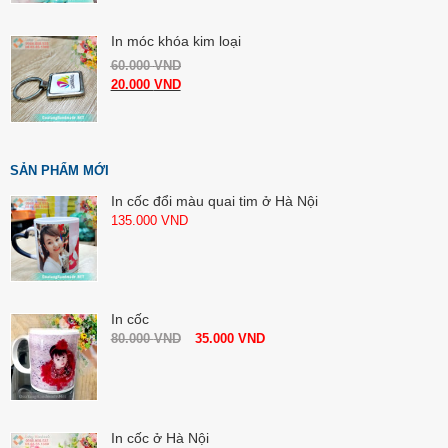
In móc khóa kim loại
60.000
VND
20.000
VND
SẢN PHẨM MỚI
In cốc đổi màu quai tim ở Hà Nội
135.000
VND
In cốc
80.000
VND
35.000
VND
In cốc ở Hà Nội