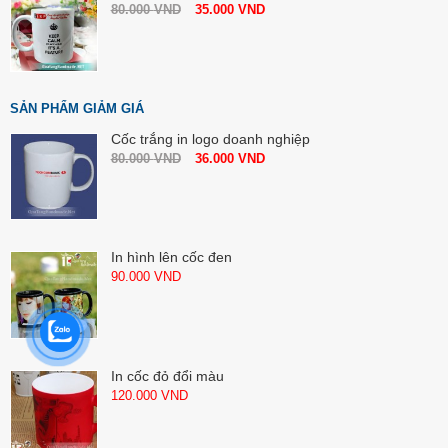
80.000
VND
35.000
VND
SẢN PHẨM GIẢM GIÁ
Cốc trắng in logo doanh nghiệp
80.000
VND
36.000
VND
In hình lên cốc đen
90.000
VND
In cốc đỏ đổi màu
120.000
VND