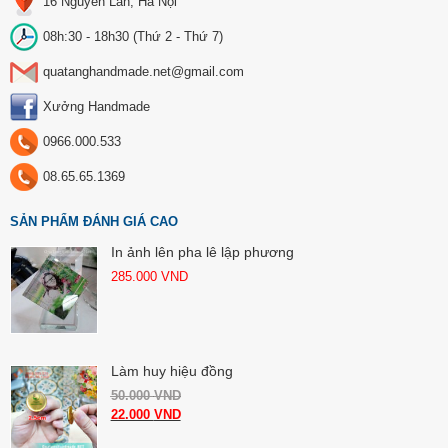
16 Nguyễn Lân, Hà Nội
08h:30 - 18h30 (Thứ 2 - Thứ 7)
quatanghandmade.net@gmail.com
Xưởng Handmade
0966.000.533
08.65.65.1369
SẢN PHẨM ĐÁNH GIÁ CAO
In ảnh lên pha lê lập phương
285.000
VND
Làm huy hiệu đồng
50.000
VND
22.000
VND