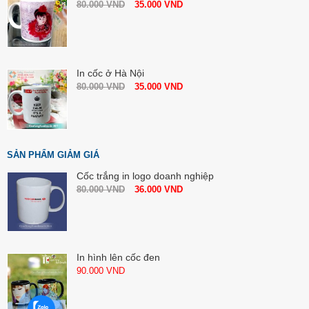
80.000
VND
35.000
VND
In cốc ở Hà Nội
80.000
VND
35.000
VND
SẢN PHẨM GIẢM GIÁ
Cốc trắng in logo doanh nghiệp
80.000
VND
36.000
VND
In hình lên cốc đen
90.000
VND