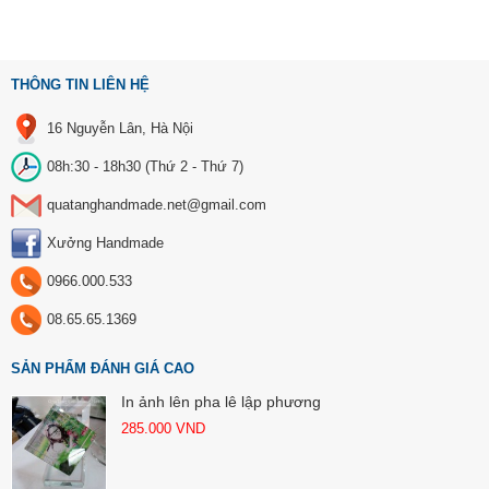
THÔNG TIN LIÊN HỆ
16 Nguyễn Lân, Hà Nội
08h:30 - 18h30 (Thứ 2 - Thứ 7)
quatanghandmade.net@gmail.com
Xưởng Handmade
0966.000.533
08.65.65.1369
SẢN PHẨM ĐÁNH GIÁ CAO
In ảnh lên pha lê lập phương
285.000
VND