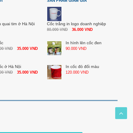
ỚI
SẢN PHẨM GIẢM GIÁ
u quai tim ở Hà Nội
Cốc trắng in logo doanh nghiệp
80.000
VND
36.000
VND
ốc
In hình lên cốc đen
000
VND
35.000
VND
90.000
VND
ốc ở Hà Nội
In cốc đỏ đổi màu
000
VND
35.000
VND
120.000
VND