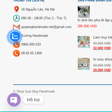
THÔNG TIN LIÊN HỆ
SẢN PHẨM ĐÁNH GIÁ
16 Nguyễn Lân, Hà Nội
08h:30 - 18h30 (Thứ 2 - Thứ 7)
In ảnh lên pha lê lập
285.000
VND
quatanghandmade.net@gmail.com
Xưởng Handmade
Làm huy hi
50.000
VND
0966.000.533
22.000
VND
08.65.65.1369
In móc khóa
60.000
VND
20.000
VND
©
Shop Quà tặng Handmade
Hỗ trợ
O