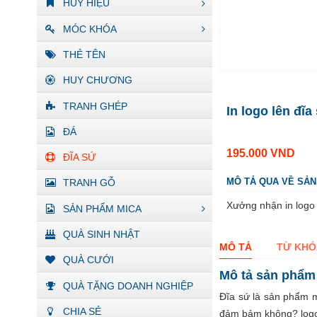
HUY HIỆU
MÓC KHÓA
THẺ TÊN
HUY CHƯƠNG
TRANH GHÉP
In logo lên đĩa
ĐÁ
195.000
VND
ĐĨA SỨ
MÔ TẢ QUA VỀ SẢ
TRANH GỖ
Xưởng nhận in logo 
SẢN PHẨM MICA
QUÀ SINH NHẬT
MÔ TẢ
TỪ KHÓ
QUÀ CƯỚI
Mô tả sản phẩm
QUÀ TẶNG DOANH NGHIỆP
Đĩa sứ là sản phẩm m
CHIA SẺ
đảm bảm không? logo 