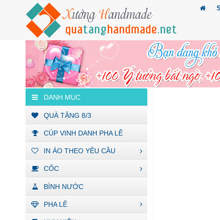
DANH MỤC
QUÀ TẶNG 8/3
CÚP VINH DANH PHA LÊ
IN ÁO THEO YÊU CẦU
CỐC
BÌNH NƯỚC
PHA LÊ