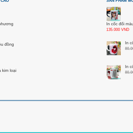
 CAO
SẢN PHẨM M
 phương
In cốc đổi mà
135.000
VND
In c
ệu đồng
80.
In c
 kim loại
80.