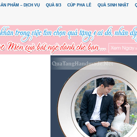
SẢN PHẨM – DỊCH VỤ
QUÀ 8/3
CÚP PHA LÊ
QUÀ SINH NHẬT