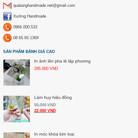
quatanghandmade.net@gmail.com
Xưởng Handmade
0966.000.533
08.65.65.1369
SẢN PHẨM ĐÁNH GIÁ CAO
In ảnh lên pha lê lập phương
285.000
VND
Làm huy hiệu đồng
50.000
VND
22.000
VND
In móc khóa kim loại