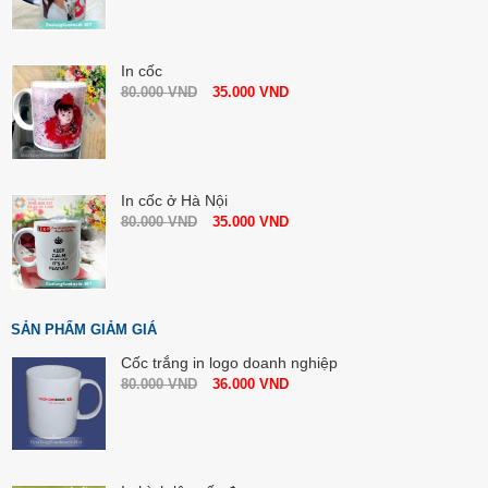
In cốc
80.000
VND
35.000
VND
In cốc ở Hà Nội
80.000
VND
35.000
VND
SẢN PHẨM GIẢM GIÁ
Cốc trắng in logo doanh nghiệp
80.000
VND
36.000
VND