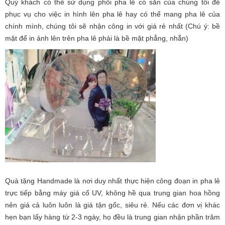
Quý khách có thể sử dụng phôi pha lê có sẵn của chúng tôi để
phục vụ cho việc in hình lên pha lê hay có thể mang pha lê của
chính mình, chúng tôi sẽ nhận công in với giá rẻ nhất (Chú ý: bề
mặt để in ảnh lên trên pha lê phải là bề mặt phẳng, nhẵn)
Quà tặng Handmade là nơi duy nhất thực hiện công đoạn in pha lê
trực tiếp bằng máy giá cố UV, không hề qua trung gian hoa hồng
nên giá cả luôn luôn là giá tận gốc, siêu rẻ. Nếu các đơn vị khác
hẹn bạn lấy hàng từ 2-3 ngày, họ đều là trung gian nhận phần trăm