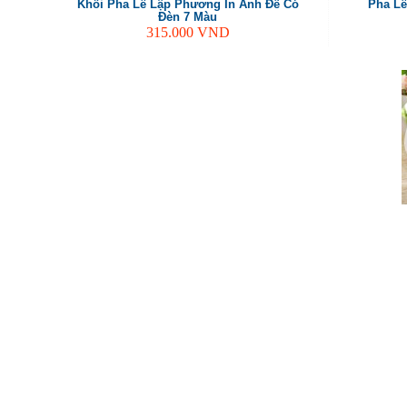
Khối Pha Lê Lập Phương In Ảnh Đế Có
Pha Lê
Đèn 7 Màu
315.000
VND