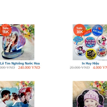
Sale
Sale
55 K
16 K
 Lê Tim Nghiêng Nước Hoa
In Huy Hiệu
.000
VND
240.000
VND
20.000
VND
4.000
V