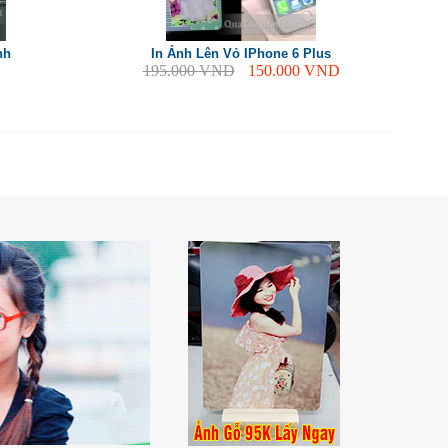
nh
In Ảnh Lên Vỏ IPhone 6 Plus
195.000
VND
150.000
VND