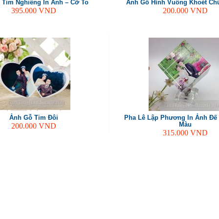
 Tim Nghiêng In Ảnh – Cỡ To
Ảnh Gỗ Hình Vuông Khoét Ch
395.000
VND
200.000
VND
Ảnh Gỗ Tim Đôi
Pha Lê Lập Phương In Ảnh Đế
Màu
200.000
VND
315.000
VND