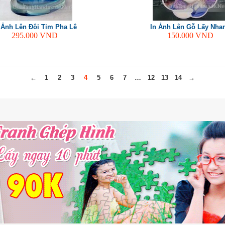
 Ảnh Lên Đôi Tim Pha Lê
In Ảnh Lên Gỗ Lấy Nha
295.000
VND
150.000
VND
←
1
2
3
4
5
6
7
…
12
13
14
→