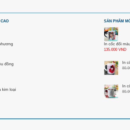
 CAO
SẢN PHẨM M
 phương
In cốc đổi mà
135.000
VND
In c
ệu đồng
80.
In c
 kim loại
80.