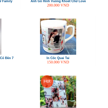
ữ Family
Ảnh Gỗ Hình Vuông Khoét Chữ Love
200.000
VND
 Có Đèn 7
In Cốc Quai Tai
150.000
VND
Hot