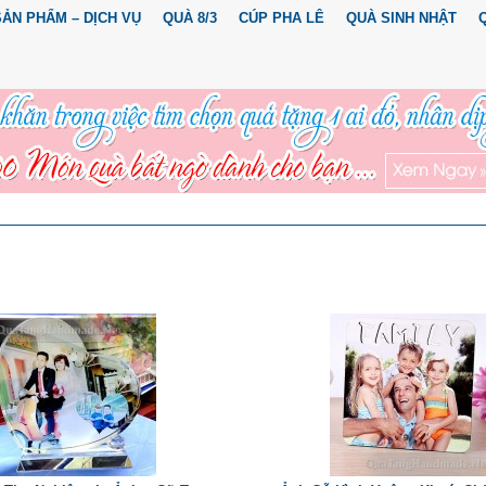
SẢN PHẨM – DỊCH VỤ
QUÀ 8/3
CÚP PHA LÊ
QUÀ SINH NHẬT