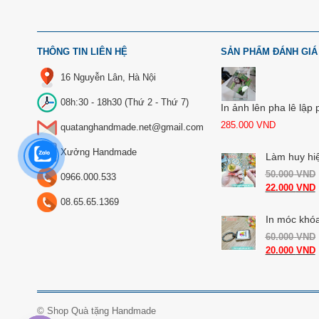
THÔNG TIN LIÊN HỆ
SẢN PHẨM ĐÁNH GIÁ
16 Nguyễn Lân, Hà Nội
08h:30 - 18h30 (Thứ 2 - Thứ 7)
In ảnh lên pha lê lập
285.000
VND
quatanghandmade.net@gmail.com
Xưởng Handmade
Làm huy hi
50.000
VND
0966.000.533
22.000
VND
08.65.65.1369
In móc khóa
60.000
VND
20.000
VND
©
Shop Quà tặng Handmade