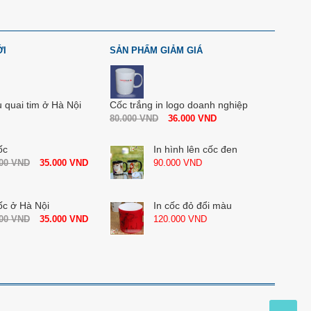
ỚI
SẢN PHẨM GIẢM GIÁ
u quai tim ở Hà Nội
Cốc trắng in logo doanh nghiệp
80.000
VND
36.000
VND
ốc
In hình lên cốc đen
000
VND
35.000
VND
90.000
VND
ốc ở Hà Nội
In cốc đỏ đổi màu
000
VND
35.000
VND
120.000
VND